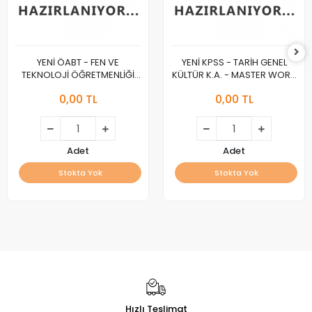
YENİ ÖABT - FEN VE
YENİ KPSS - TARİH GENEL
TEKNOLOJİ ÖĞRETMENLİĞİ
KÜLTÜR K.A. - MASTER WORK
K.A. - MASTER WORK :A :
:A :
0,00 TL
0,00 TL
Adet
Adet
Stokta Yok
Stokta Yok
Hızlı Teslimat