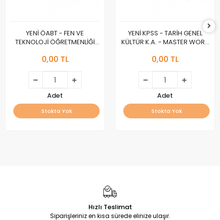
YENİ ÖABT - FEN VE
YENİ KPSS - TARİH GENEL
TEKNOLOJİ ÖĞRETMENLİĞİ
KÜLTÜR K.A. - MASTER WORK
K.A. - MASTER WORK :A :
:A :
0,00 TL
0,00 TL
Adet
Adet
Stokta Yok
Stokta Yok
Hızlı Teslimat
Siparişleriniz en kısa sürede elinize ulaşır.