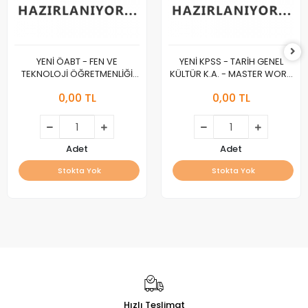
YENİ ÖABT - FEN VE
YENİ KPSS - TARİH GENEL
TEKNOLOJİ ÖĞRETMENLİĞİ
KÜLTÜR K.A. - MASTER WORK
K.A. - MASTER WORK :A :
:A :
0,00 TL
0,00 TL
Adet
Adet
Stokta Yok
Stokta Yok
Hızlı Teslimat