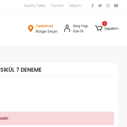
Sipariş Takip
Yardım
İletişim
0
Teslimat
Giriş Yap
Sepetim
Bölge Seçin
Üye Ol
ASİKÜL 7 DENEME
adır.