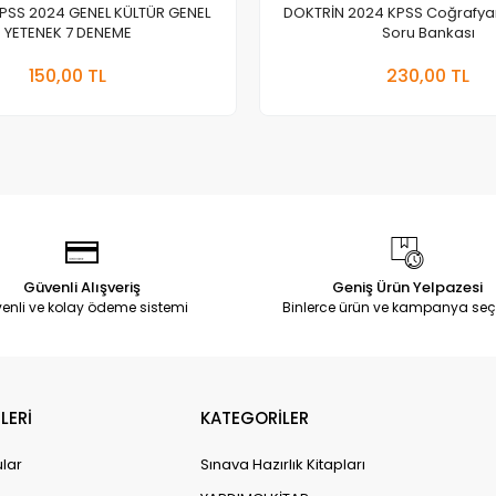
PSS 2024 GENEL KÜLTÜR GENEL
DOKTRİN 2024 KPSS Coğrafyan
YETENEK 7 DENEME
Soru Bankası
Stokta Yok
Stokt
150,00 TL
230,00 TL
Adet
Adet
Güvenli Alışveriş
Geniş Ürün Yelpazesi
enli ve kolay ödeme sistemi
Binlerce ürün ve kampanya seç
LERİ
KATEGORİLER
ular
Sınava Hazırlık Kitapları