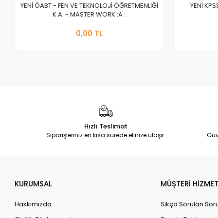
YENİ ÖABT - FEN VE TEKNOLOJİ ÖĞRETMENLİĞİ
YENİ KPS
K.A. - MASTER WORK :A :
Stokta Yok
0,00 TL
Adet
Hızlı Teslimat
Siparişleriniz en kısa sürede elinize ulaşır.
Güv
KURUMSAL
MÜŞTERİ HİZMET
Hakkımızda
Sıkça Sorulan Sor