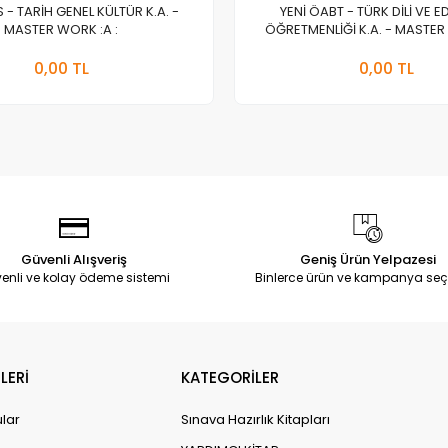
S - TARİH GENEL KÜLTÜR K.A. -
YENİ ÖABT - TÜRK DİLİ VE E
MASTER WORK :A :
ÖĞRETMENLİĞİ K.A. - MASTER 
Stokta Yok
Stokt
0,00 TL
0,00 TL
Adet
Adet
Güvenli Alışveriş
Geniş Ürün Yelpazesi
enli ve kolay ödeme sistemi
Binlerce ürün ve kampanya seç
LERİ
KATEGORİLER
ular
Sınava Hazırlık Kitapları