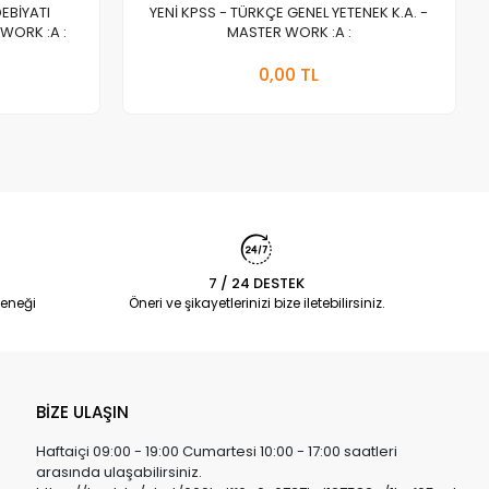
DEBİYATI
YENİ KPSS - TÜRKÇE GENEL YETENEK K.A. -
WORK :A :
MASTER WORK :A :
a Yok
Stokta Yok
0,00 TL
Adet
7 / 24 DESTEK
eneği
Öneri ve şikayetlerinizi bize iletebilirsiniz.
BİZE ULAŞIN
Haftaiçi 09:00 - 19:00 Cumartesi 10:00 - 17:00 saatleri
arasında ulaşabilirsiniz.