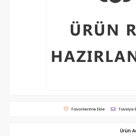
Favorilerime Ekle
Tavsiye 
Ürün A