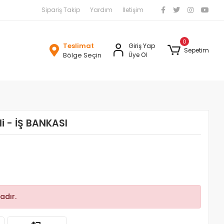
Sipariş Takip
Yardım
İletişim
0
Teslimat
Giriş Yap
Sepetim
Bölge Seçin
Üye Ol
i - İŞ BANKASI
adır.