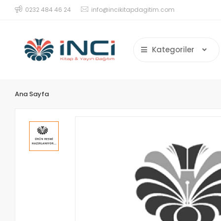
0232 484 46 24
info@incikitapdagitim.com
Kategoriler
Ana Sayfa