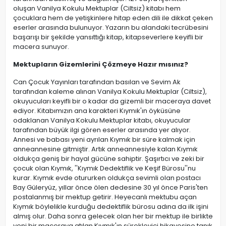
oluşan Vanilya Kokulu Mektuplar (Ciltsiz) kitabı hem
çocuklara hem de yetişkinlere hitap eden dili ile dikkat çeken
eserler arasında bulunuyor. Yazarın bu alandaki tecrübesini
başarışı bir şekilde yansıttığı kitap, kitapseverlere keyifli bir
macera sunuyor.
Mektupların Gizemlerini Çözmeye Hazır mısınız?
Can Çocuk Yayınları tarafından basılan ve Sevim Ak
tarafından kaleme alınan Vanilya Kokulu Mektuplar (Ciltsiz),
okuyucuları keyifli bir o kadar da gizemli bir maceraya davet
ediyor. Kitabımızın ana karakteri Kıymık'ın öyküsüne
odaklanan Vanilya Kokulu Mektuplar kitabı, okuyucular
tarafından büyük ilgi gören eserler arasında yer alıyor.
Annesi ve babası yeni ayrılan Kıymık bir süre kalmak için
anneannesine gitmiştir. Artık anneannesiyle kalan Kıymık
oldukça geniş bir hayal gücüne sahiptir. Şaşırtıcı ve zeki bir
çocuk olan Kıymık, ''Kıymık Dedektiflik ve Keşif Bürosu''nu
kurar. Kıymık evde otururken oldukça sevimli olan postacı
Bay Güleryüz, yıllar önce ölen dedesine 30 yıl önce Paris'ten
postalanmış bir mektup getirir. Heyecanlı mektubu açan
Kıymık böylelikle kurduğu dedektiflik bürosu adına da ilk işini
almış olur. Daha sonra gelecek olan her bir mektup ile birlikte
yeni bir maceraya atılan Kıymık'ın sürekleyici hikayesine tanık