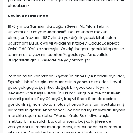
olacaksınız.
Sevim Ak Hakkında
1976 yılında Samsun'da doğan Sevim Ak, Yıldız Teknik
Üniversitesi Kimya Mühendisliği bölümünden mezun
olmuştur. Yazarın 1987 yılında yazdığı ilk çocuk kitabı olan
Uçurtmam Bulut, aynı yıl Akademi Kitabevi Çocuk Edebiyatı
Öykü Ödülü’nü kazanmıştır. Yazdığı başarılı çocuk kitapları ile
tanınan usta yazarın eserleri Yugoslavya, Arnavutluk,
Bulgaristan gibi ülkelerde de yayınlanmıştır.
Romanımızın kahramanı
Kıymık
''ın annesiyle babası ayrılırlar,
Kıymık
''ı bir süre için anneannesinin yanına bırakırlar. Hayal
gücü çok güçlü, şaşırtıcı, değişik bir çocuktur. ''Kıymık
Dedektiflik ve Keşif Bürosu''nu kurar. Bir gün evde otururken
sevimli postacı Bay Güleryüz, kaç yıl önce ölen dedesine
gönderilmiş, hem de tam otuz yıl önce Paris''ten postalanmış
bir mektup getirir. Anneannesi, odasında uyumaktadır. Kıymık
merakla açar mektubu. ''Aaaa! Krala Bak'' diye başlar
mektup. Bir masaldır bu. daha sonra başka kişilere de
vanilya kokulu mektuplar gelecek, her birinden birer masal
çıkacaktır. Ancak bu beklenmeyen mektupları kimin