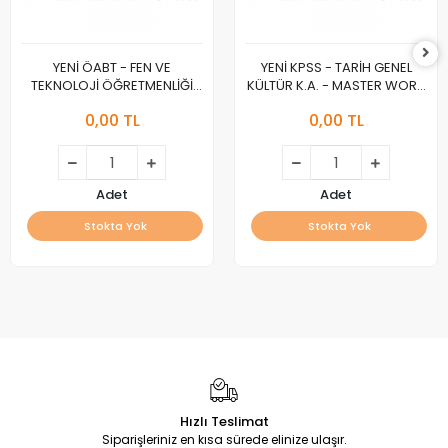
YENİ ÖABT - FEN VE
YENİ KPSS - TARİH GENEL
TEKNOLOJİ ÖĞRETMENLİĞİ
KÜLTÜR K.A. - MASTER WORK
K.A. - MASTER WORK :A :
:A :
0,00 TL
0,00 TL
Adet
Adet
Stokta Yok
Stokta Yok
Hızlı Teslimat
Siparişleriniz en kısa sürede elinize ulaşır.