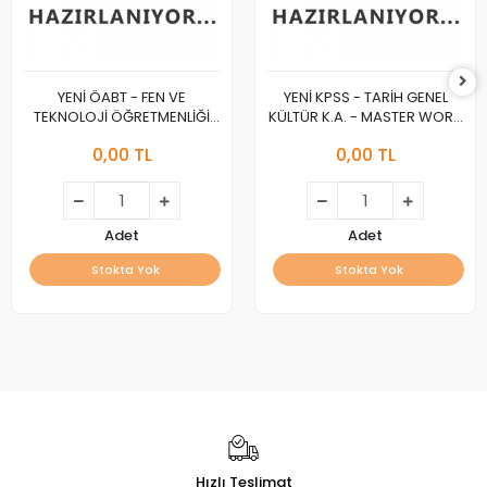
YENİ ÖABT - FEN VE
YENİ KPSS - TARİH GENEL
TEKNOLOJİ ÖĞRETMENLİĞİ
KÜLTÜR K.A. - MASTER WORK
K.A. - MASTER WORK :A :
:A :
0,00 TL
0,00 TL
Adet
Adet
Stokta Yok
Stokta Yok
Hızlı Teslimat