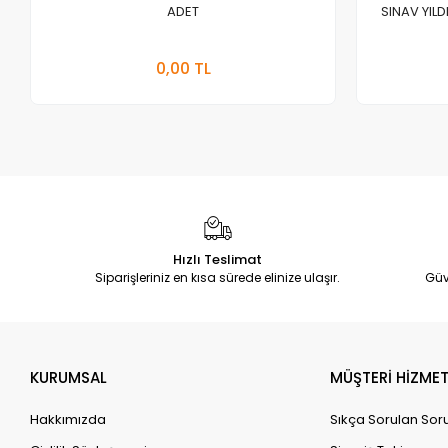
ADET
SINAV YILD
Stokta Yok
0,00 TL
Adet
Hızlı Teslimat
Siparişleriniz en kısa sürede elinize ulaşır.
Güv
KURUMSAL
MÜŞTERİ HİZMET
Hakkımızda
Sıkça Sorulan Sor