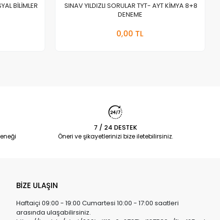
YAL BİLİMLER
SINAV YILDIZLI SORULAR TYT- AYT KİMYA 8+8
DENEME
a Yok
Stokta Yok
0,00 TL
Adet
7 / 24 DESTEK
eneği
Öneri ve şikayetlerinizi bize iletebilirsiniz.
BİZE ULAŞIN
Haftaiçi 09:00 - 19:00 Cumartesi 10:00 - 17:00 saatleri
arasında ulaşabilirsiniz.