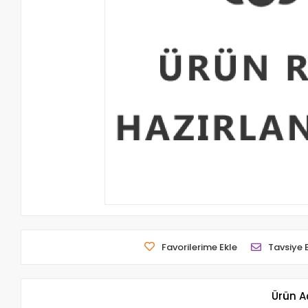
Favorilerime Ekle
Tavsiye 
Ürün A