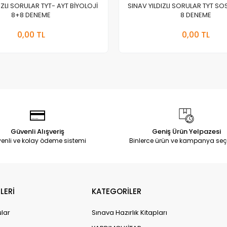
IZLI SORULAR TYT- AYT BİYOLOJİ
SINAV YILDIZLI SORULAR TYT SOS
8+8 DENEME
8 DENEME
Stokta Yok
Stokt
0,00 TL
0,00 TL
Adet
Adet
Güvenli Alışveriş
Geniş Ürün Yelpazesi
enli ve kolay ödeme sistemi
Binlerce ürün ve kampanya seç
LERİ
KATEGORİLER
ular
Sınava Hazırlık Kitapları