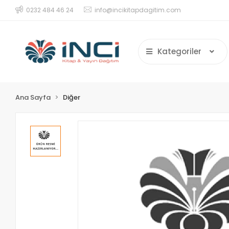
0232 484 46 24
info@incikitapdagitim.com
Kategoriler
Ana Sayfa
Diğer