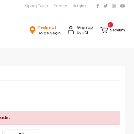
Sipariş Takip
Yardım
İletişim
0
Teslimat
Giriş Yap
Sepetim
Bölge Seçin
Üye Ol
adır.