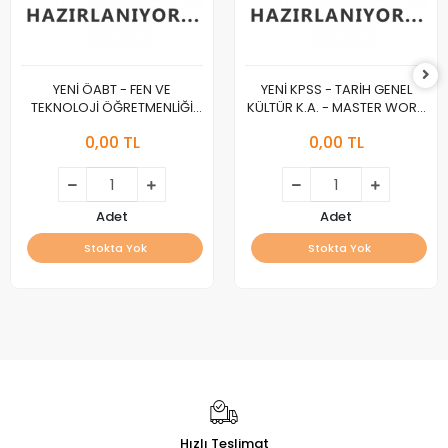
YENİ ÖABT - FEN VE
YENİ KPSS - TARİH GENEL
TEKNOLOJİ ÖĞRETMENLİĞİ
KÜLTÜR K.A. - MASTER WORK
K.A. - MASTER WORK :A :
:A :
0,00 TL
0,00 TL
Adet
Adet
Stokta Yok
Stokta Yok
Hızlı Teslimat