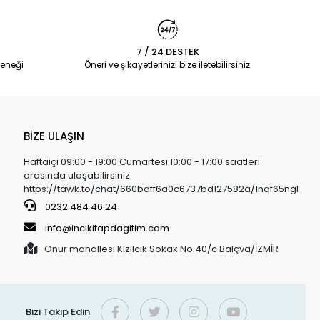
7 / 24 DESTEK
eneği
Öneri ve şikayetlerinizi bize iletebilirsiniz.
BİZE ULAŞIN
Haftaiçi 09:00 - 19:00 Cumartesi 10:00 - 17:00 saatleri
arasında ulaşabilirsiniz.
https://tawk.to/chat/660bdff6a0c6737bd127582a/1hqf65ngl
0232 484 46 24
info@incikitapdagitim.com
Onur mahallesi Kızılcık Sokak No:40/c Balçva/İZMİR
Bizi Takip Edin