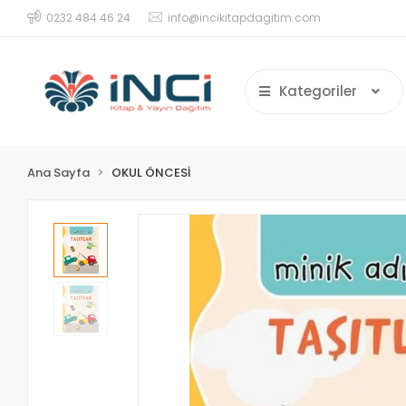
0232 484 46 24
info@incikitapdagitim.com
Kategoriler
Ana Sayfa
OKUL ÖNCESİ