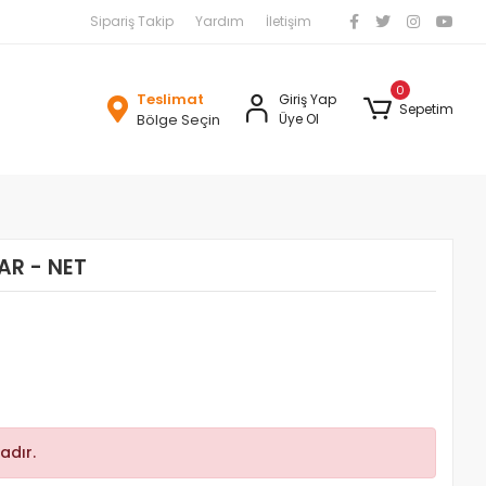
Sipariş Takip
Yardım
İletişim
0
Teslimat
Giriş Yap
Sepetim
Bölge Seçin
Üye Ol
AR - NET
adır.