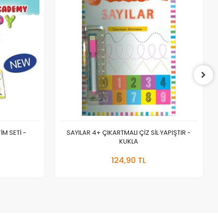
M SETİ -
SAYILAR 4+ ÇIKARTMALI ÇİZ SİL YAPIŞTIR -
KUKLA
a Yok
Stokta Yok
124,90 TL
Adet