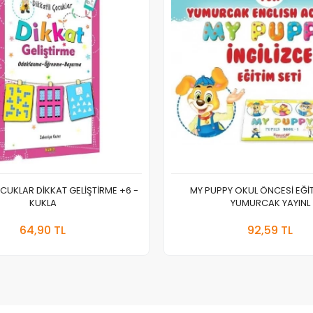
CUKLAR DİKKAT GELİŞTİRME +6 -
MY PUPPY OKUL ÖNCESİ EĞİTİ
KUKLA
YUMURCAK YAYINL
Stokta Yok
Stokt
64,90 TL
92,59 TL
Adet
Adet