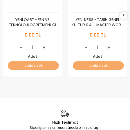
YENİ ÖABT - FEN VE
YENİ KPSS - TARİH GENEL
TEKNOLOJİ ÖĞRETMENLİĞİ
KÜLTÜR K.A. - MASTER WORK
K.A. - MASTER WORK :A :
:A :
0,00 TL
0,00 TL
Adet
Adet
Stokta Yok
Stokta Yok
Hızlı Teslimat
Siparişleriniz en kısa sürede elinize ulaşır.