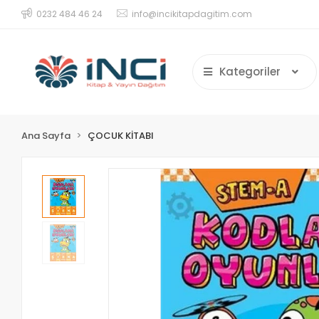
0232 484 46 24
info@incikitapdagitim.com
Kategoriler
Ana Sayfa
ÇOCUK KİTABI