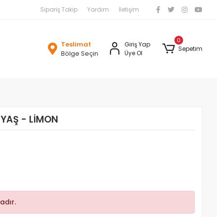
Sipariş Takip
Yardım
İletişim
0
Teslimat
Giriş Yap
Sepetim
Bölge Seçin
Üye Ol
YAŞ - LİMON
adır.