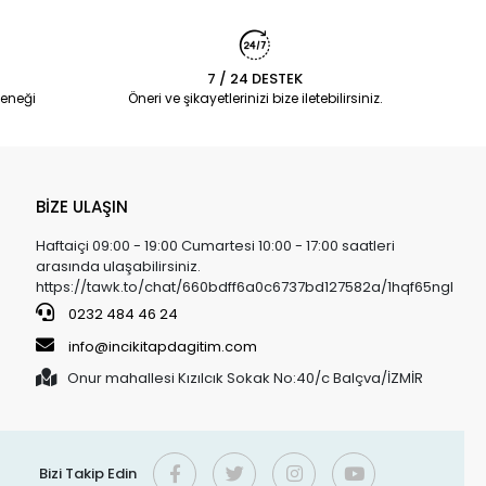
7 / 24 DESTEK
eneği
Öneri ve şikayetlerinizi bize iletebilirsiniz.
BİZE ULAŞIN
Haftaiçi 09:00 - 19:00 Cumartesi 10:00 - 17:00 saatleri
arasında ulaşabilirsiniz.
https://tawk.to/chat/660bdff6a0c6737bd127582a/1hqf65ngl
0232 484 46 24
info@incikitapdagitim.com
Onur mahallesi Kızılcık Sokak No:40/c Balçva/İZMİR
Bizi Takip Edin