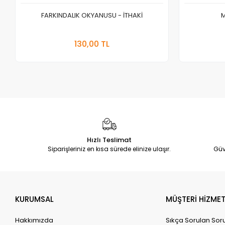
FARKINDALIK OKYANUSU - İTHAKİ
M
Sepete Ekle
130,00 TL
Adet
Hızlı Teslimat
Siparişleriniz en kısa sürede elinize ulaşır.
Güv
KURUMSAL
MÜŞTERİ HİZMET
Hakkımızda
Sıkça Sorulan Sor