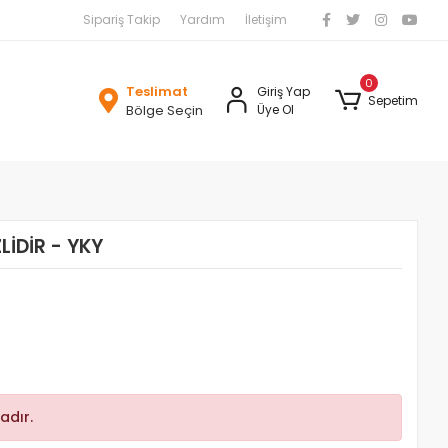
Sipariş Takip
Yardım
İletişim
0
Teslimat
Giriş Yap
Sepetim
Bölge Seçin
Üye Ol
LİDİR - YKY
adır.