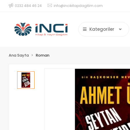
0232 484 46 24
info@incikitapdagitim.com
Kategoriler
Ana Sayfa
Roman