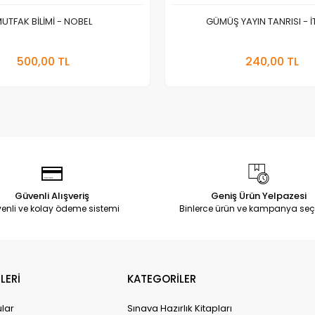
UTFAK BİLİMİ - NOBEL
GÜMÜŞ YAYIN TANRISI - İ
Stokta Yok
Sepete
500,00 TL
240,00 TL
Adet
Adet
Güvenli Alışveriş
Geniş Ürün Yelpazesi
enli ve kolay ödeme sistemi
Binlerce ürün ve kampanya seç
LERİ
KATEGORİLER
ular
Sınava Hazırlık Kitapları