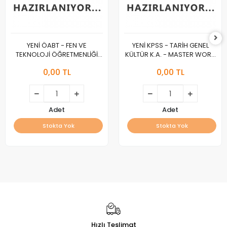
YENİ ÖABT - FEN VE
YENİ KPSS - TARİH GENEL
TEKNOLOJİ ÖĞRETMENLİĞİ
KÜLTÜR K.A. - MASTER WORK
K.A. - MASTER WORK :A :
:A :
0,00 TL
0,00 TL
Adet
Adet
Stokta Yok
Stokta Yok
Hızlı Teslimat