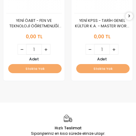
YENİ ÖABT - FEN VE
YENİ KPSS - TARİH GENEL
TEKNOLOJİ ÖĞRETMENLİĞİ
KÜLTÜR K.A. - MASTER WORK
K.A. - MASTER WORK :A :
:A :
0,00 TL
0,00 TL
Adet
Adet
Stokta Yok
Stokta Yok
Hızlı Teslimat
Siparişleriniz en kısa sürede elinize ulaşır.