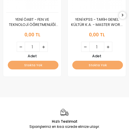
YENİ ÖABT - FEN VE
YENİ KPSS - TARİH GENEL
TEKNOLOJİ ÖĞRETMENLİĞİ
KÜLTÜR K.A. - MASTER WORK
K.A. - MASTER WORK :A :
:A :
0,00 TL
0,00 TL
Adet
Adet
Stokta Yok
Stokta Yok
Hızlı Teslimat
Siparişleriniz en kısa sürede elinize ulaşır.