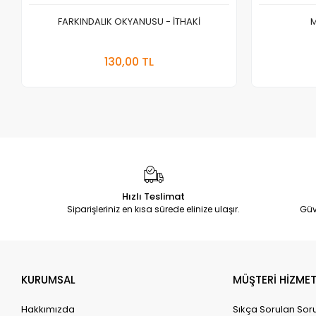
FARKINDALIK OKYANUSU - İTHAKİ
M
Sepete Ekle
130,00 TL
Adet
Hızlı Teslimat
Siparişleriniz en kısa sürede elinize ulaşır.
Güv
KURUMSAL
MÜŞTERİ HİZMET
Hakkımızda
Sıkça Sorulan Sor