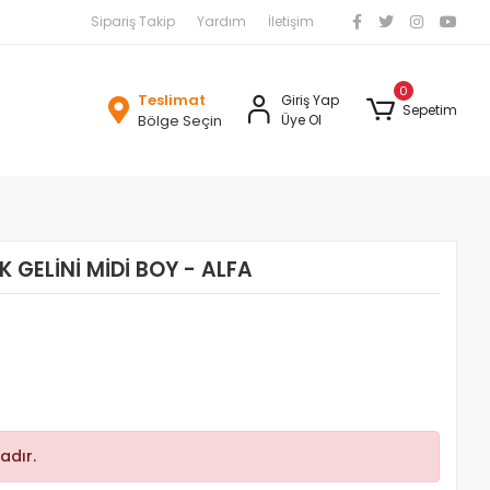
Sipariş Takip
Yardım
İletişim
0
Teslimat
Giriş Yap
Sepetim
Bölge Seçin
Üye Ol
 GELİNİ MİDİ BOY - ALFA
adır.