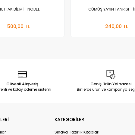
UTFAK BİLİMİ - NOBEL
GÜMÜŞ YAYIN TANRISI - İ
Stokta Yok
Sepete
500,00 TL
240,00 TL
Adet
Adet
Güvenli Alışveriş
Geniş Ürün Yelpazesi
enli ve kolay ödeme sistemi
Binlerce ürün ve kampanya seç
LERİ
KATEGORİLER
ular
Sınava Hazırlık Kitapları