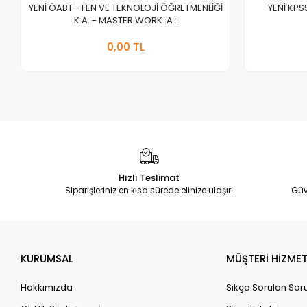
YENİ ÖABT - FEN VE TEKNOLOJİ ÖĞRETMENLİĞİ
YENİ KPS
K.A. - MASTER WORK :A :
Stokta Yok
0,00 TL
Adet
Hızlı Teslimat
Siparişleriniz en kısa sürede elinize ulaşır.
Güv
KURUMSAL
MÜŞTERİ HİZMET
Hakkımızda
Sıkça Sorulan Sor