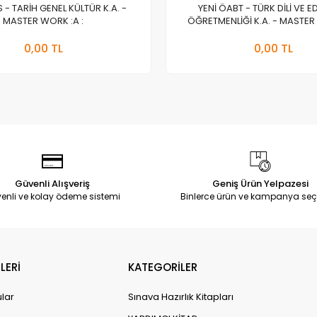
S - TARİH GENEL KÜLTÜR K.A. -
YENİ ÖABT - TÜRK DİLİ VE E
MASTER WORK :A :
ÖĞRETMENLİĞİ K.A. - MASTER 
Stokta Yok
Stokt
0,00 TL
0,00 TL
Adet
Adet
Güvenli Alışveriş
Geniş Ürün Yelpazesi
enli ve kolay ödeme sistemi
Binlerce ürün ve kampanya seç
LERİ
KATEGORİLER
ular
Sınava Hazırlık Kitapları