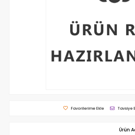
Favorilerime Ekle
Tavsiye 
Ürün A