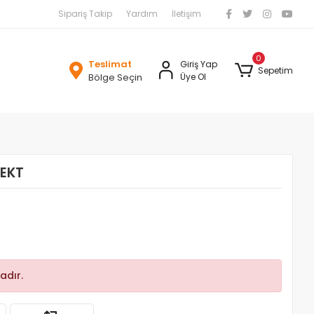
Sipariş Takip
Yardım
İletişim
0
Teslimat
Giriş Yap
Sepetim
Bölge Seçin
Üye Ol
LEKT
adır.