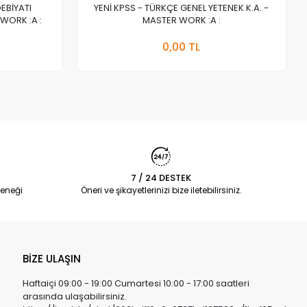
DEBİYATI
YENİ KPSS - TÜRKÇE GENEL YETENEK K.A. -
WORK :A :
MASTER WORK :A :
a Yok
Stokta Yok
0,00 TL
Adet
7 / 24 DESTEK
eneği
Öneri ve şikayetlerinizi bize iletebilirsiniz.
BİZE ULAŞIN
Haftaiçi 09:00 - 19:00 Cumartesi 10:00 - 17:00 saatleri
arasında ulaşabilirsiniz.