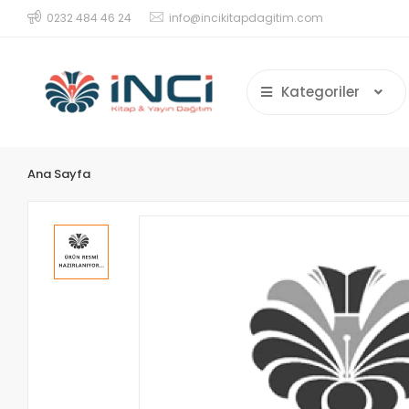
0232 484 46 24
info@incikitapdagitim.com
Kategoriler
Ana Sayfa