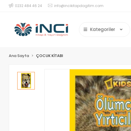
0232 484 46 24
info@incikitapdagitim.com
Kategoriler
Ana Sayfa
ÇOCUK KİTABI