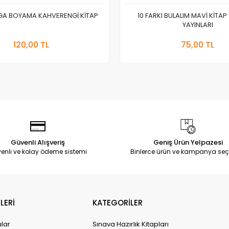
EGA BOYAMA KAHVERENGİ KİTAP
10 FARKI BULALIM MAVİ KİTAP
YAYINLARI
Stokta Yok
Sepete
120,00 TL
75,00 TL
Adet
Adet
Güvenli Alışveriş
Geniş Ürün Yelpazesi
enli ve kolay ödeme sistemi
Binlerce ürün ve kampanya seç
LERİ
KATEGORİLER
ular
Sınava Hazırlık Kitapları