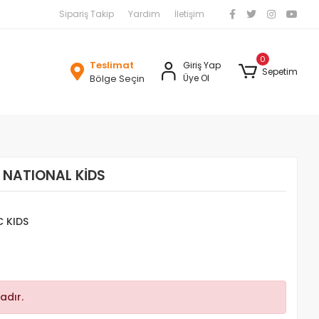
Sipariş Takip
Yardım
İletişim
0
Teslimat
Giriş Yap
Sepetim
Bölge Seçin
Üye Ol
 NATIONAL KİDS
 KIDS
adır.