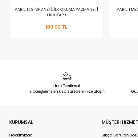
PARILTI 1.SINIF ANETİL İLK OKUMA YAZMA SETİ
PARILTI M
(10 KİTAP)
Sepete Ekle
180,00 TL
Adet
Hızlı Teslimat
Siparişleriniz en kısa sürede elinize ulaşır.
Güv
KURUMSAL
MÜŞTERİ HİZMET
Hakkımızda
Sıkça Sorulan Sor