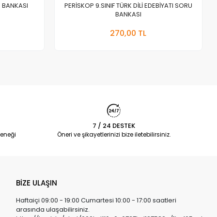
U BANKASI
PERİSKOP 9.SINIF TÜRK DİLİ EDEBİYATI SORU
BANKASI
a Yok
Stokta Yok
270,00 TL
Adet
7 / 24 DESTEK
eneği
Öneri ve şikayetlerinizi bize iletebilirsiniz.
BİZE ULAŞIN
Haftaiçi 09:00 - 19:00 Cumartesi 10:00 - 17:00 saatleri
arasında ulaşabilirsiniz.