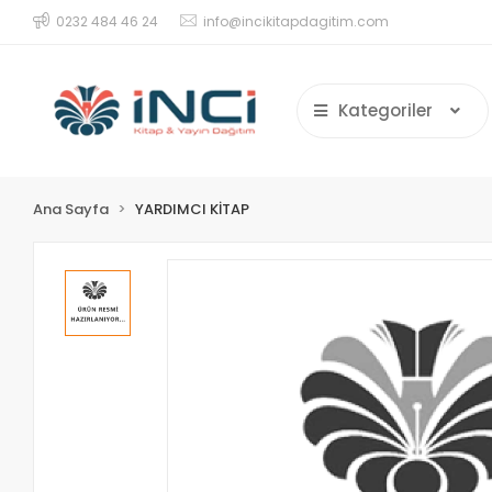
0232 484 46 24
info@incikitapdagitim.com
Kategoriler
Ana Sayfa
YARDIMCI KİTAP