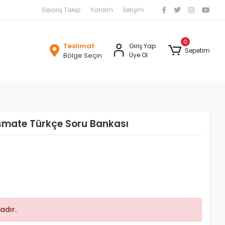
Sipariş Takip
Yardım
İletişim
0
Teslimat
Giriş Yap
Sepetim
Bölge Seçin
Üye Ol
smate Türkçe Soru Bankası
adır.