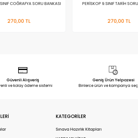
.SINIF COĞRAFYA SORU BANKASI
PERİSKOP 9.SINIF TARİH SOR
Stokta Yok
Stokt
270,00 TL
270,00 TL
Adet
Adet
Güvenli Alışveriş
Geniş Ürün Yelpazesi
enli ve kolay ödeme sistemi
Binlerce ürün ve kampanya seç
LERİ
KATEGORİLER
ular
Sınava Hazırlık Kitapları