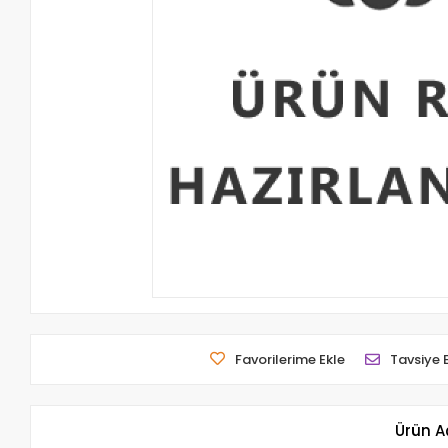
Favorilerime Ekle
Tavsiye 
Ürün A