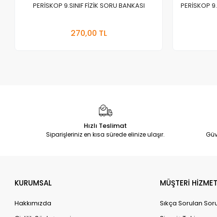
PERİSKOP 9.SINIF FİZİK SORU BANKASI
PERİSKOP 9
Stokta Yok
270,00 TL
Adet
Hızlı Teslimat
Siparişleriniz en kısa sürede elinize ulaşır.
Güv
KURUMSAL
MÜŞTERİ HİZMET
Hakkımızda
Sıkça Sorulan Sor