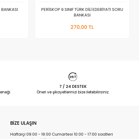
U BANKASI
PERİSKOP 9.SINIF TÜRK DİLİ EDEBİYATI SORU
BANKASI
a Yok
Stokta Yok
270,00 TL
Adet
7 / 24 DESTEK
eneği
Öneri ve şikayetlerinizi bize iletebilirsiniz.
BİZE ULAŞIN
Haftaiçi 09:00 - 19:00 Cumartesi 10:00 - 17:00 saatleri