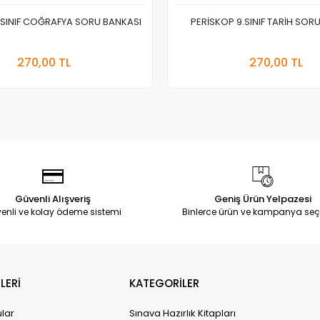
.SINIF COĞRAFYA SORU BANKASI
PERİSKOP 9.SINIF TARİH SOR
Stokta Yok
Stokt
270,00 TL
270,00 TL
Adet
Adet
Güvenli Alışveriş
Geniş Ürün Yelpazesi
enli ve kolay ödeme sistemi
Binlerce ürün ve kampanya seç
LERİ
KATEGORİLER
ular
Sınava Hazırlık Kitapları