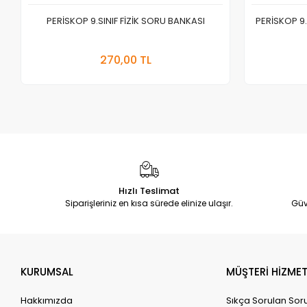
PERİSKOP 9.SINIF FİZİK SORU BANKASI
PERİSKOP 9
Stokta Yok
270,00 TL
Adet
Hızlı Teslimat
Siparişleriniz en kısa sürede elinize ulaşır.
Güv
KURUMSAL
MÜŞTERİ HİZMET
Hakkımızda
Sıkça Sorulan Sor