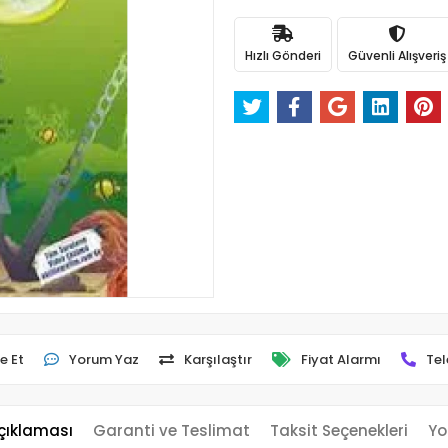
Hızlı Gönderi
Güvenli Alışveriş
e Et
Yorum Yaz
Karşılaştır
Fiyat Alarmı
Tel
çıklaması
Garanti ve Teslimat
Taksit Seçenekleri
Yo