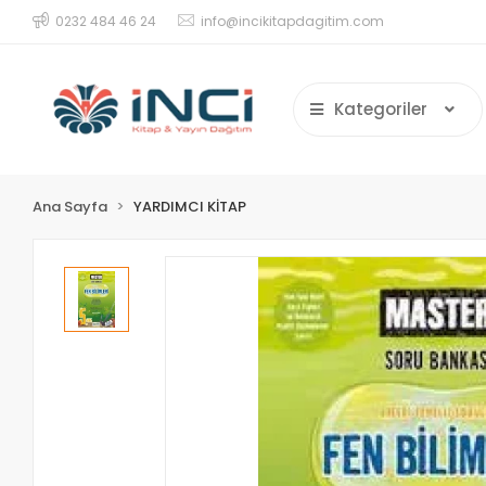
0232 484 46 24
info@incikitapdagitim.com
Kategoriler
Ana Sayfa
YARDIMCI KİTAP