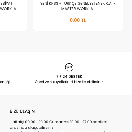
DEBİYATI
YENİ KPSS - TÜRKÇE GENEL YETENEK K.A. -
WORK :A :
MASTER WORK :A :
a Yok
Stokta Yok
0,00 TL
Adet
7 / 24 DESTEK
eneği
Öneri ve şikayetlerinizi bize iletebilirsiniz.
BİZE ULAŞIN
Haftaiçi 09:00 - 19:00 Cumartesi 10:00 - 17:00 saatleri
arasında ulaşabilirsiniz.