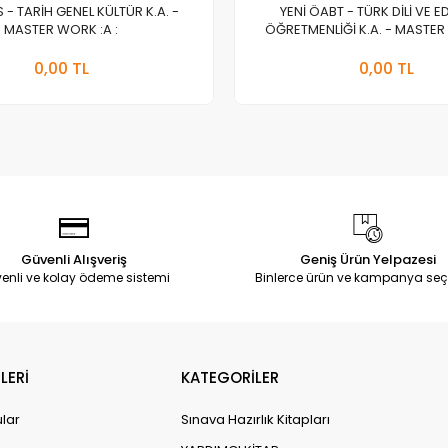
S - TARİH GENEL KÜLTÜR K.A. -
YENİ ÖABT - TÜRK DİLİ VE E
MASTER WORK :A :
ÖĞRETMENLİĞİ K.A. - MASTER 
Stokta Yok
Stokt
0,00 TL
0,00 TL
Adet
Adet
Güvenli Alışveriş
Geniş Ürün Yelpazesi
enli ve kolay ödeme sistemi
Binlerce ürün ve kampanya seç
LERİ
KATEGORİLER
ular
Sınava Hazırlık Kitapları