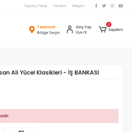
Sipariş Takip
Yardım
İletişim
0
Teslimat
Giriş Yap
Sepetim
Bölge Seçin
Üye Ol
an Ali Yücel Klasikleri - İŞ BANKASI
adır.