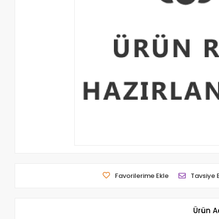
Favorilerime Ekle
Tavsiye 
Ürün A