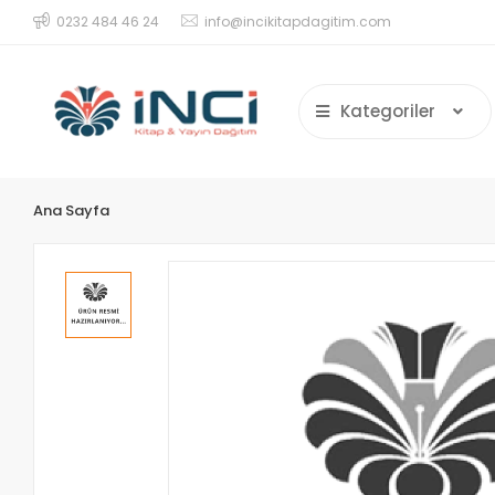
0232 484 46 24
info@incikitapdagitim.com
Kategoriler
Ana Sayfa