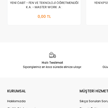
YENİ ÖABT - FEN VE TEKNOLOJİ ÖĞRETMENLİĞİ
YENİ KPS
K.A. - MASTER WORK :A :
Stokta Yok
0,00 TL
Adet
Hızlı Teslimat
Siparişleriniz en kısa sürede elinize ulaşır.
Güv
KURUMSAL
MÜŞTERİ HİZMET
Hakkımızda
Sıkça Sorulan Sor