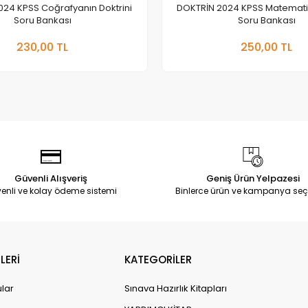
024 KPSS Coğrafyanın Doktrini
DOKTRİN 2024 KPSS Matematiğ
Soru Bankası
Soru Bankası
Stokta Yok
Stokt
230,00 TL
250,00 TL
Adet
Adet
Güvenli Alışveriş
Geniş Ürün Yelpazesi
enli ve kolay ödeme sistemi
Binlerce ürün ve kampanya seç
LERİ
KATEGORİLER
ular
Sınava Hazırlık Kitapları