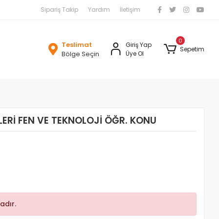
Sipariş Takip
Yardım
İletişim
0
Teslimat
Giriş Yap
Sepetim
Bölge Seçin
Üye Ol
LERİ FEN VE TEKNOLOJİ ÖĞR. KONU
adır.