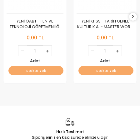
YENİ ÖABT - FEN VE
YENİ KPSS - TARİH GENEL
TEKNOLOJİ ÖĞRETMENLİĞİ
KÜLTÜR K.A. - MASTER WORK
K.A. - MASTER WORK :A :
:A :
0,00 TL
0,00 TL
Adet
Adet
Stokta Yok
Stokta Yok
Hızlı Teslimat
Siparişleriniz en kısa sürede elinize ulaşır.