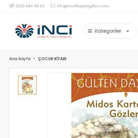
0232 484 46 24
info@incikitapdagitim.com
Kategoriler
Ana Sayfa
ÇOCUK KİTABI