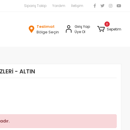
Sipariş Takip
Yardım
İletişim
0
Teslimat
Giriş Yap
Sepetim
Bölge Seçin
Üye Ol
LERİ - ALTIN
adır.