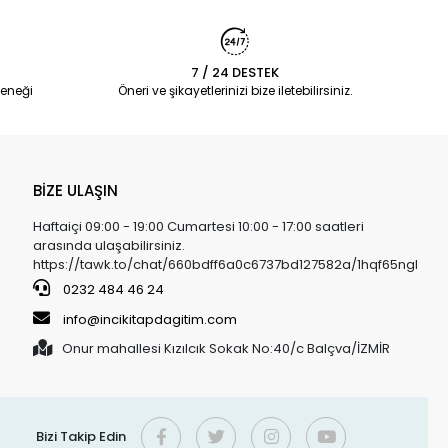
7 / 24 DESTEK
eneği
Öneri ve şikayetlerinizi bize iletebilirsiniz.
BİZE ULAŞIN
Haftaiçi 09:00 - 19:00 Cumartesi 10:00 - 17:00 saatleri
arasında ulaşabilirsiniz.
https://tawk.to/chat/660bdff6a0c6737bd127582a/1hqf65ngl
0232 484 46 24
info@incikitapdagitim.com
Onur mahallesi Kızılcık Sokak No:40/c Balçva/İZMİR
Bizi Takip Edin