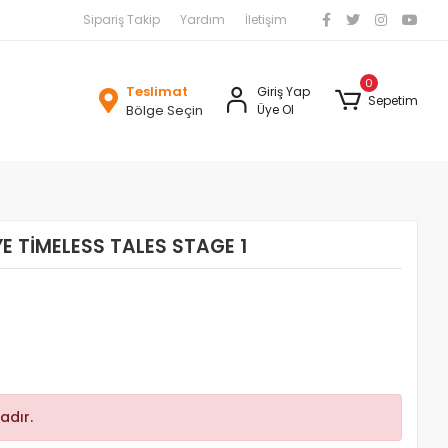
Sipariş Takip
Yardım
İletişim
0
Teslimat
Giriş Yap
Sepetim
Bölge Seçin
Üye Ol
YE TİMELESS TALES STAGE 1
adır.