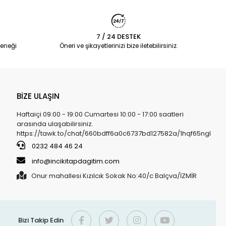
7 / 24 DESTEK
eneği
Öneri ve şikayetlerinizi bize iletebilirsiniz.
BİZE ULAŞIN
Haftaiçi 09:00 - 19:00 Cumartesi 10:00 - 17:00 saatleri
arasında ulaşabilirsiniz.
https://tawk.to/chat/660bdff6a0c6737bd127582a/1hqf65ngl
0232 484 46 24
info@incikitapdagitim.com
Onur mahallesi Kızılcık Sokak No:40/c Balçva/İZMİR
Bizi Takip Edin