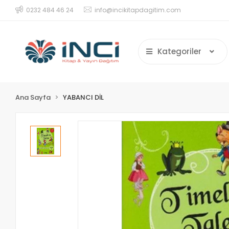
0232 484 46 24
info@incikitapdagitim.com
Kategoriler
Ana Sayfa
YABANCI DİL