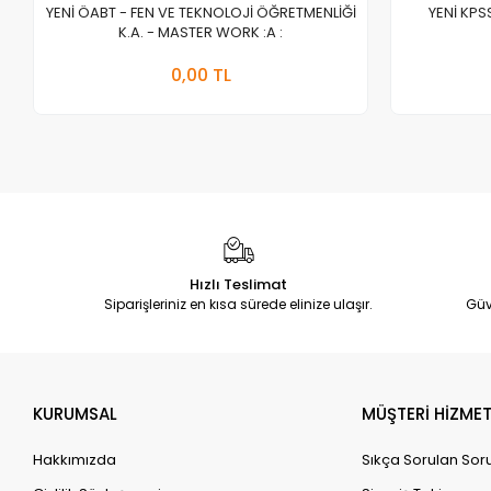
YENİ ÖABT - FEN VE TEKNOLOJİ ÖĞRETMENLİĞİ
YENİ KPS
K.A. - MASTER WORK :A :
Stokta Yok
0,00 TL
Adet
Hızlı Teslimat
Siparişleriniz en kısa sürede elinize ulaşır.
Güv
KURUMSAL
MÜŞTERİ HİZMET
Hakkımızda
Sıkça Sorulan Sor