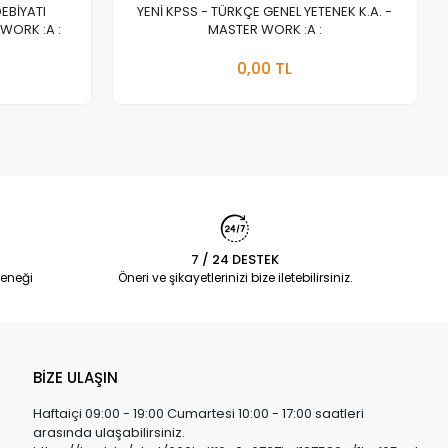
DEBİYATI
YENİ KPSS - TÜRKÇE GENEL YETENEK K.A. -
WORK :A :
MASTER WORK :A :
a Yok
Stokta Yok
0,00 TL
Adet
7 / 24 DESTEK
eneği
Öneri ve şikayetlerinizi bize iletebilirsiniz.
BİZE ULAŞIN
Haftaiçi 09:00 - 19:00 Cumartesi 10:00 - 17:00 saatleri
arasında ulaşabilirsiniz.