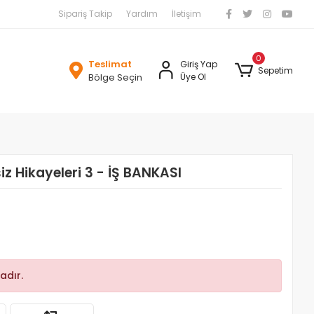
Sipariş Takip
Yardım
İletişim
0
Teslimat
Giriş Yap
Sepetim
Bölge Seçin
Üye Ol
z Hikayeleri 3 - İŞ BANKASI
adır.