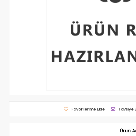
Favorilerime Ekle
Tavsiye 
Ürün A