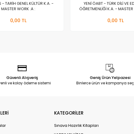
S - TARİH GENEL KÜLTÜR K.A. -
YENİ ÖABT - TÜRK DİLİ VE E
MASTER WORK :A :
ÖĞRETMENLİĞİ K.A. - MASTER 
Stokta Yok
Stokt
0,00 TL
0,00 TL
Adet
Adet
Güvenli Alışveriş
Geniş Ürün Yelpazesi
enli ve kolay ödeme sistemi
Binlerce ürün ve kampanya seç
LERİ
KATEGORİLER
ular
Sınava Hazırlık Kitapları