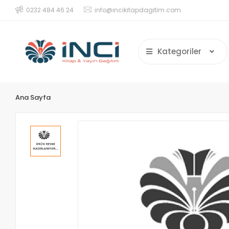
0232 484 46 24
info@incikitapdagitim.com
Kategoriler
Ana Sayfa