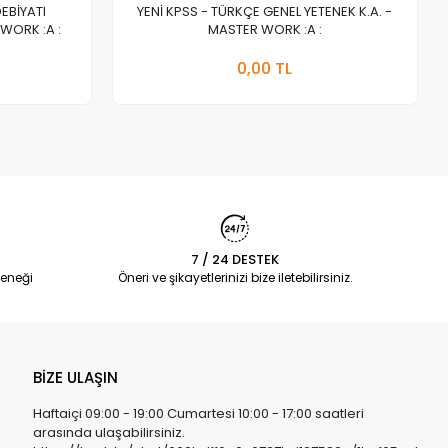
DEBİYATI
YENİ KPSS - TÜRKÇE GENEL YETENEK K.A. -
WORK :A :
MASTER WORK :A :
a Yok
Stokta Yok
0,00 TL
Adet
7 / 24 DESTEK
eneği
Öneri ve şikayetlerinizi bize iletebilirsiniz.
BİZE ULAŞIN
Haftaiçi 09:00 - 19:00 Cumartesi 10:00 - 17:00 saatleri
arasında ulaşabilirsiniz.