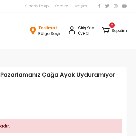
Sipariş Takip
Yardım
İletişim
0
Teslimat
Giriş Yap
Sepetim
Bölge Seçin
Üye Ol
i Pazarlamanız Çağa Ayak Uyduramıyor
adır.