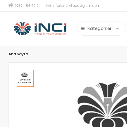
0232 484 46 24
info@incikitapdagitim.com
Kategoriler
Ana Sayfa