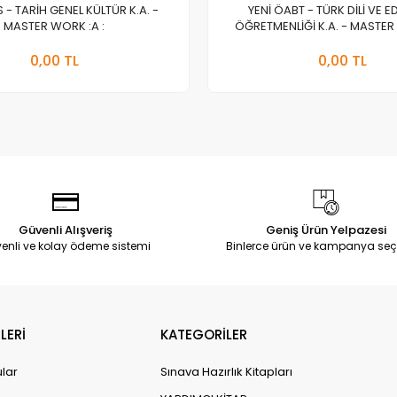
S - TARİH GENEL KÜLTÜR K.A. -
YENİ ÖABT - TÜRK DİLİ VE E
MASTER WORK :A :
ÖĞRETMENLİĞİ K.A. - MASTER 
Stokta Yok
Stokt
0,00 TL
0,00 TL
Adet
Adet
Güvenli Alışveriş
Geniş Ürün Yelpazesi
enli ve kolay ödeme sistemi
Binlerce ürün ve kampanya seç
LERİ
KATEGORİLER
ular
Sınava Hazırlık Kitapları