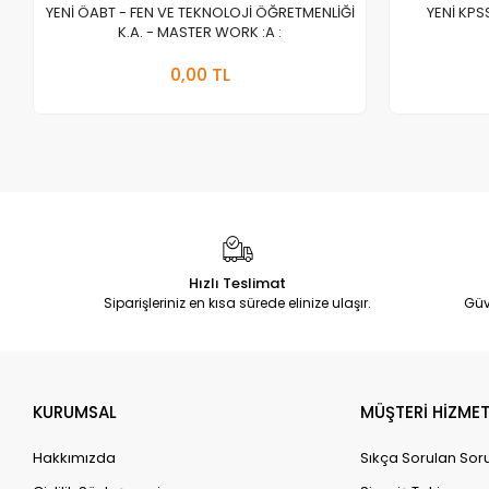
YENİ ÖABT - FEN VE TEKNOLOJİ ÖĞRETMENLİĞİ
YENİ KPS
K.A. - MASTER WORK :A :
Stokta Yok
0,00 TL
Adet
Hızlı Teslimat
Siparişleriniz en kısa sürede elinize ulaşır.
Güv
KURUMSAL
MÜŞTERİ HİZMET
Hakkımızda
Sıkça Sorulan Sor