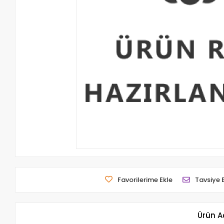
Favorilerime Ekle
Tavsiye 
Ürün A