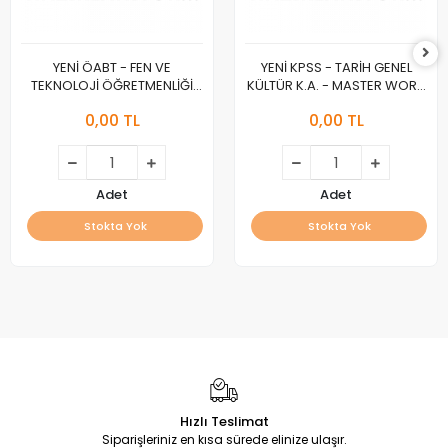
YENİ ÖABT - FEN VE
YENİ KPSS - TARİH GENEL
TEKNOLOJİ ÖĞRETMENLİĞİ
KÜLTÜR K.A. - MASTER WORK
K.A. - MASTER WORK :A :
:A :
0,00 TL
0,00 TL
Adet
Adet
Stokta Yok
Stokta Yok
Hızlı Teslimat
Siparişleriniz en kısa sürede elinize ulaşır.