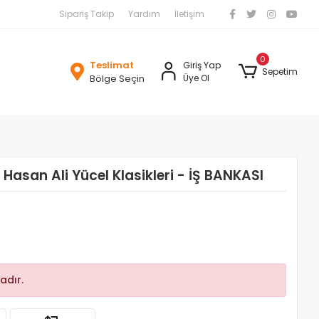
Sipariş Takip
Yardım
İletişim
0
Teslimat
Giriş Yap
Sepetim
Bölge Seçin
Üye Ol
 Hasan Ali Yücel Klasikleri - İŞ BANKASI
adır.