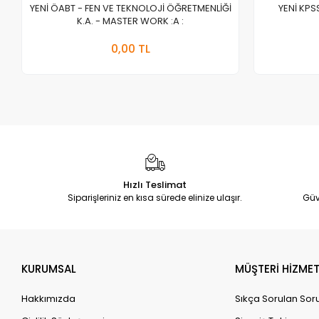
YENİ ÖABT - FEN VE TEKNOLOJİ ÖĞRETMENLİĞİ
YENİ KPS
K.A. - MASTER WORK :A :
Stokta Yok
0,00 TL
Adet
Hızlı Teslimat
Siparişleriniz en kısa sürede elinize ulaşır.
Güv
KURUMSAL
MÜŞTERİ HİZMET
Hakkımızda
Sıkça Sorulan Sor