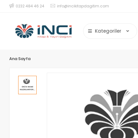
0232 484 46 24
info@incikitapdagitim.com
Kategoriler
Ana Sayfa