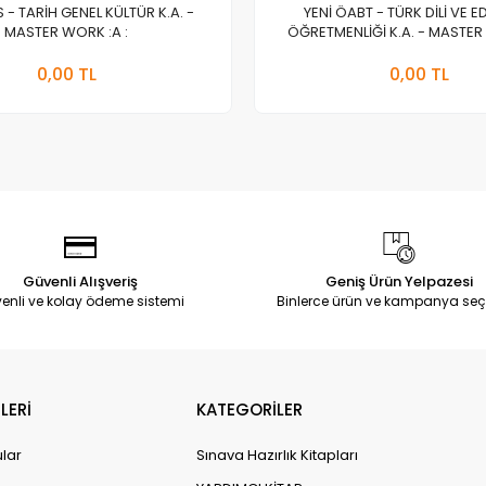
S - TARİH GENEL KÜLTÜR K.A. -
YENİ ÖABT - TÜRK DİLİ VE E
MASTER WORK :A :
ÖĞRETMENLİĞİ K.A. - MASTER 
Stokta Yok
Stokt
0,00 TL
0,00 TL
Adet
Adet
Güvenli Alışveriş
Geniş Ürün Yelpazesi
enli ve kolay ödeme sistemi
Binlerce ürün ve kampanya seç
LERİ
KATEGORİLER
ular
Sınava Hazırlık Kitapları