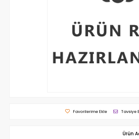
Favorilerime Ekle
Tavsiye 
Ürün A