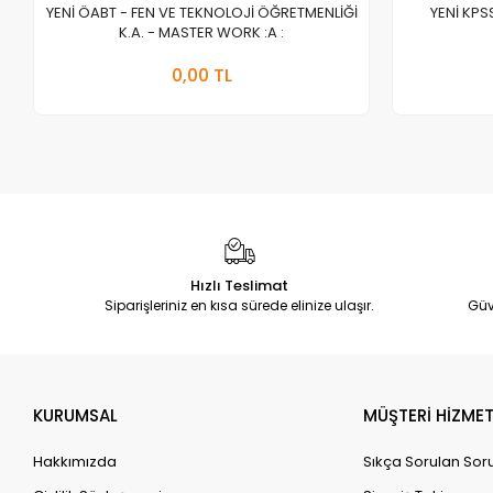
YENİ ÖABT - FEN VE TEKNOLOJİ ÖĞRETMENLİĞİ
YENİ KPS
K.A. - MASTER WORK :A :
Stokta Yok
0,00 TL
Adet
Hızlı Teslimat
Siparişleriniz en kısa sürede elinize ulaşır.
Güv
KURUMSAL
MÜŞTERİ HİZMET
Hakkımızda
Sıkça Sorulan Sor