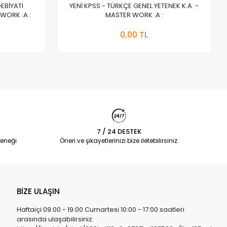
DEBİYATI
YENİ KPSS - TÜRKÇE GENEL YETENEK K.A. -
WORK :A :
MASTER WORK :A :
a Yok
Stokta Yok
0,00 TL
Adet
7 / 24 DESTEK
eneği
Öneri ve şikayetlerinizi bize iletebilirsiniz.
BİZE ULAŞIN
Haftaiçi 09:00 - 19:00 Cumartesi 10:00 - 17:00 saatleri
arasında ulaşabilirsiniz.