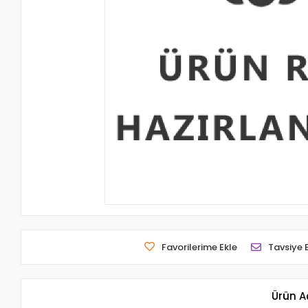
Favorilerime Ekle
Tavsiye 
Ürün A