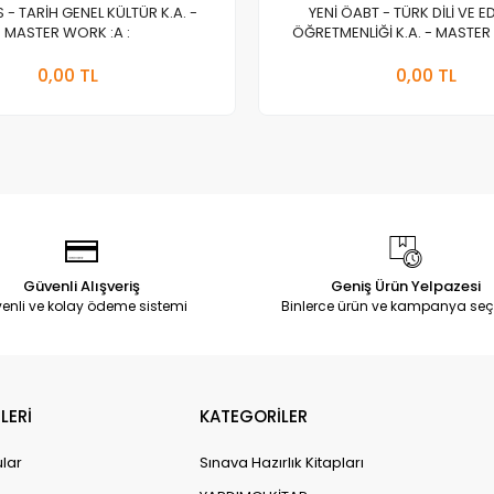
S - TARİH GENEL KÜLTÜR K.A. -
YENİ ÖABT - TÜRK DİLİ VE E
MASTER WORK :A :
ÖĞRETMENLİĞİ K.A. - MASTER 
Stokta Yok
Stokt
0,00 TL
0,00 TL
Adet
Adet
Güvenli Alışveriş
Geniş Ürün Yelpazesi
enli ve kolay ödeme sistemi
Binlerce ürün ve kampanya seç
LERİ
KATEGORİLER
ular
Sınava Hazırlık Kitapları