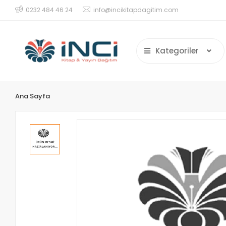
0232 484 46 24
info@incikitapdagitim.com
Kategoriler
Ana Sayfa