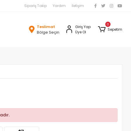
Sipariş Takip
Yardım
İletişim
0
Teslimat
Giriş Yap
Sepetim
Bölge Seçin
Üye Ol
adır.