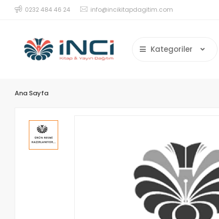
0232 484 46 24
info@incikitapdagitim.com
Kategoriler
Ana Sayfa