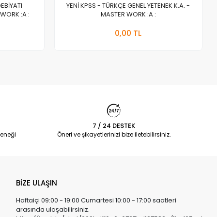
DEBİYATI
YENİ KPSS - TÜRKÇE GENEL YETENEK K.A. -
WORK :A :
MASTER WORK :A :
a Yok
Stokta Yok
0,00 TL
Adet
7 / 24 DESTEK
eneği
Öneri ve şikayetlerinizi bize iletebilirsiniz.
BİZE ULAŞIN
Haftaiçi 09:00 - 19:00 Cumartesi 10:00 - 17:00 saatleri
arasında ulaşabilirsiniz.