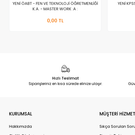
YENİ ÖABT - FEN VE TEKNOLOJİ ÖĞRETMENLİĞİ
YENİ KPS
K.A. - MASTER WORK :A :
Stokta Yok
0,00 TL
Adet
Hızlı Teslimat
Siparişleriniz en kısa sürede elinize ulaşır.
Güv
KURUMSAL
MÜŞTERİ HİZMET
Hakkımızda
Sıkça Sorulan Sor