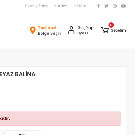
Sipariş Takip
Yardım
İletişim
0
Teslimat
Giriş Yap
Sepetim
Bölge Seçin
Üye Ol
BEYAZ BALİNA
adır.