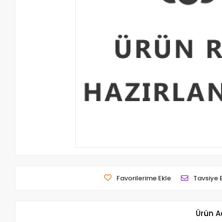
Favorilerime Ekle
Tavsiye 
Ürün A