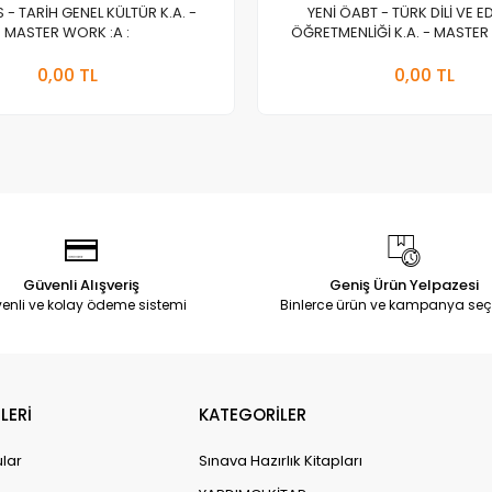
S - TARİH GENEL KÜLTÜR K.A. -
YENİ ÖABT - TÜRK DİLİ VE E
MASTER WORK :A :
ÖĞRETMENLİĞİ K.A. - MASTER 
Stokta Yok
Stokt
0,00 TL
0,00 TL
Adet
Adet
Güvenli Alışveriş
Geniş Ürün Yelpazesi
enli ve kolay ödeme sistemi
Binlerce ürün ve kampanya seç
LERİ
KATEGORİLER
ular
Sınava Hazırlık Kitapları