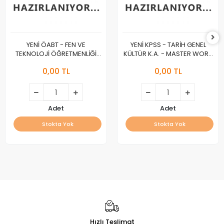
YENİ ÖABT - FEN VE
YENİ KPSS - TARİH GENEL
TEKNOLOJİ ÖĞRETMENLİĞİ
KÜLTÜR K.A. - MASTER WORK
K.A. - MASTER WORK :A :
:A :
0,00 TL
0,00 TL
Adet
Adet
Stokta Yok
Stokta Yok
Hızlı Teslimat