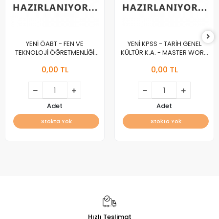
YENİ ÖABT - FEN VE
YENİ KPSS - TARİH GENEL
TEKNOLOJİ ÖĞRETMENLİĞİ
KÜLTÜR K.A. - MASTER WORK
K.A. - MASTER WORK :A :
:A :
0,00 TL
0,00 TL
Adet
Adet
Stokta Yok
Stokta Yok
Hızlı Teslimat