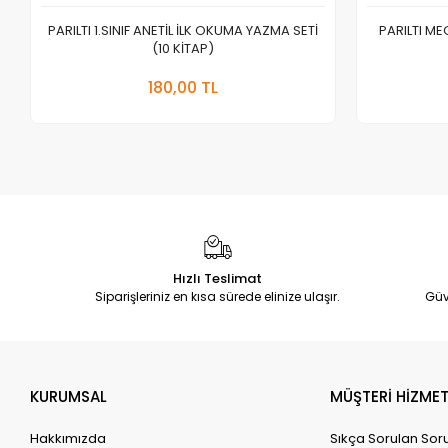
PARILTI 1.SINIF ANETİL İLK OKUMA YAZMA SETİ
PARILTI M
(10 KİTAP)
Sepete Ekle
180,00 TL
Adet
Hızlı Teslimat
Siparişleriniz en kısa sürede elinize ulaşır.
Güv
KURUMSAL
MÜŞTERİ HİZMET
Hakkımızda
Sıkça Sorulan Sor