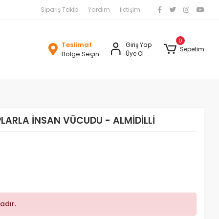
Sipariş Takip
Yardım
İletişim
0
Teslimat
Giriş Yap
Sepetim
Bölge Seçin
Üye Ol
LARLA İNSAN VÜCUDU - ALMİDİLLİ
adır.