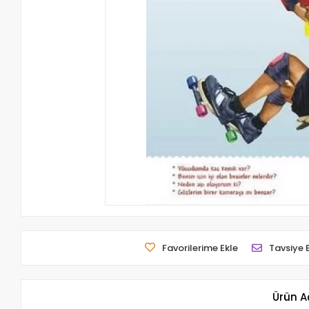
Favorilerime Ekle
Tavsiye 
Ürün A