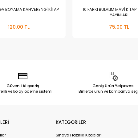
EGA BOYAMA KAHVERENGİ KİTAP
10 FARKI BULALIM MAVİ KİTAP
YAYINLARI
Stokta Yok
Sepete
120,00 TL
75,00 TL
Adet
Adet
Güvenli Alışveriş
Geniş Ürün Yelpazesi
enli ve kolay ödeme sistemi
Binlerce ürün ve kampanya seç
LERİ
KATEGORİLER
ular
Sınava Hazırlık Kitapları