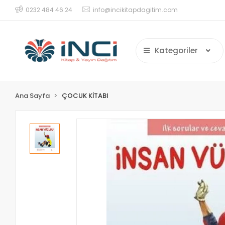
0232 484 46 24
info@incikitapdagitim.com
Kategoriler
Ana Sayfa
ÇOCUK KİTABI