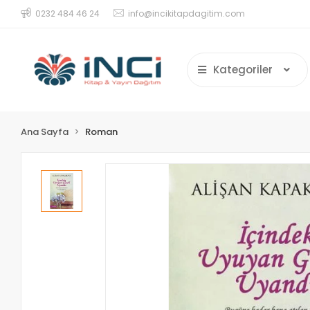
0232 484 46 24
info@incikitapdagitim.com
Kategoriler
Ana Sayfa
Roman