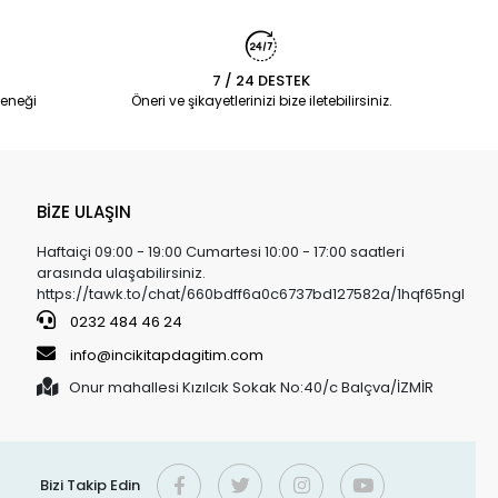
7 / 24 DESTEK
eneği
Öneri ve şikayetlerinizi bize iletebilirsiniz.
BİZE ULAŞIN
Haftaiçi 09:00 - 19:00 Cumartesi 10:00 - 17:00 saatleri
arasında ulaşabilirsiniz.
https://tawk.to/chat/660bdff6a0c6737bd127582a/1hqf65ngl
0232 484 46 24
info@incikitapdagitim.com
Onur mahallesi Kızılcık Sokak No:40/c Balçva/İZMİR
Bizi Takip Edin