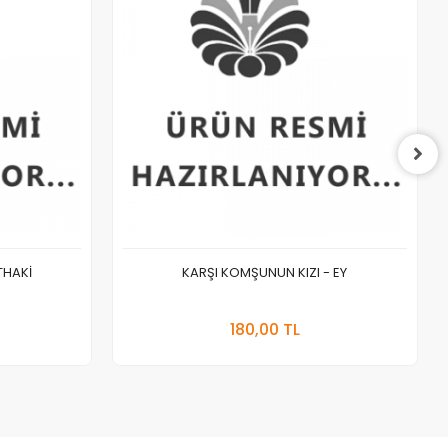
THAKİ
KARŞI KOMŞUNUN KIZI - EY
 Ekle
Stokta Yok
180,00 TL
Adet