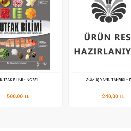
UTFAK BİLİMİ - NOBEL
GÜMÜŞ YAYIN TANRISI - İ
Stokta Yok
Sepete
500,00 TL
240,00 TL
Adet
Adet