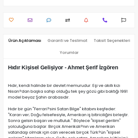
Ürün Açıklaması
Garanti ve Teslimat
Taksit Seçenekleri
Yorumlar
Hıdır Kişisel Gelişiyor - Ahmet Şerif İzgören
Hıdır, kendi halinde bir devlet memurudur. Eşi ve akıllı kızı
Nisan?dan başka sahip olduğu tek şey gözü gibi baktığı 1991
model beyaz Şahin arabasıdır.
Hıdır bir gün "Ferrari?sini Satan Bilge" kitabını keşfeder:
"Kararı ver; Doğu felsefesiyle, Amerikan iş bitiriciliğini birleştir.
Sonra gelsin başarı ve mutluluk." Böylece "kişisel gerilim"
yolculuğuna başlar. Birçok Amerikalı?nın ve Amerikan
vatandaşı olmak için can verecek birçok Türk?ün "kişisel