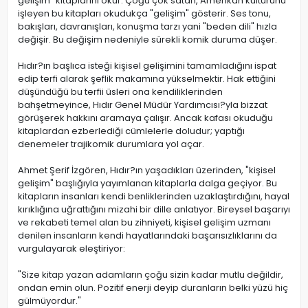
gelişim" kitaplarını okur. Çoğu çok satan, Amerikan kültürünü
işleyen bu kitapları okudukça "gelişim" gösterir. Ses tonu,
bakışları, davranışları, konuşma tarzı yani "beden dili" hızla
değişir. Bu değişim nedeniyle sürekli komik duruma düşer.
Hıdır?ın başlıca isteği kişisel gelişimini tamamladığını ispat
edip terfi alarak şeflik makamına yükselmektir. Hak ettiğini
düşündüğü bu terfii üsleri ona kendiliklerinden
bahşetmeyince, Hıdır Genel Müdür Yardımcısı?yla bizzat
görüşerek hakkını aramaya çalışır. Ancak kafası okuduğu
kitaplardan ezberlediği cümlelerle doludur; yaptığı
denemeler trajikomik durumlara yol açar.
Ahmet Şerif İzgören, Hıdır?ın yaşadıkları üzerinden, "kişisel
gelişim" başlığıyla yayımlanan kitaplarla dalga geçiyor. Bu
kitapların insanları kendi benliklerinden uzaklaştırdığını, hayal
kırıklığına uğrattığını mizahi bir dille anlatıyor. Bireysel başarıyı
ve rekabeti temel alan bu zihniyeti, kişisel gelişim uzmanı
denilen insanların kendi hayatlarındaki başarısızlıklarını da
vurgulayarak eleştiriyor:
"Size kitap yazan adamların çoğu sizin kadar mutlu değildir,
ondan emin olun. Pozitif enerji deyip duranların belki yüzü hiç
gülmüyordur."