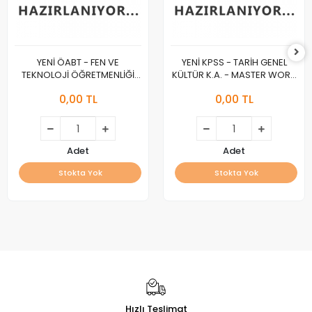
YENİ ÖABT - FEN VE
YENİ KPSS - TARİH GENEL
TEKNOLOJİ ÖĞRETMENLİĞİ
KÜLTÜR K.A. - MASTER WORK
K.A. - MASTER WORK :A :
:A :
0,00 TL
0,00 TL
Adet
Adet
Stokta Yok
Stokta Yok
Hızlı Teslimat