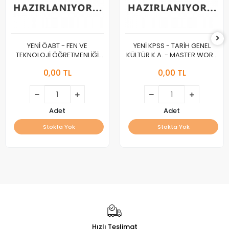
YENİ ÖABT - FEN VE
YENİ KPSS - TARİH GENEL
TEKNOLOJİ ÖĞRETMENLİĞİ
KÜLTÜR K.A. - MASTER WORK
K.A. - MASTER WORK :A :
:A :
0,00 TL
0,00 TL
Adet
Adet
Stokta Yok
Stokta Yok
Hızlı Teslimat