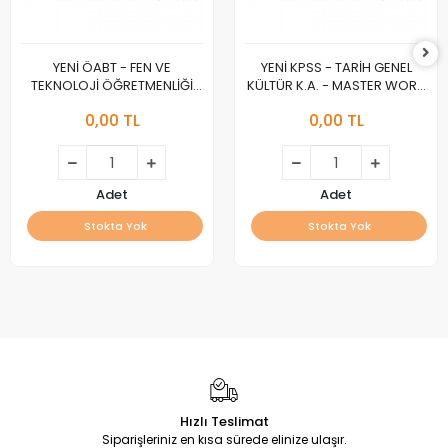
YENİ ÖABT - FEN VE
YENİ KPSS - TARİH GENEL
TEKNOLOJİ ÖĞRETMENLİĞİ
KÜLTÜR K.A. - MASTER WORK
K.A. - MASTER WORK :A :
:A :
0,00 TL
0,00 TL
Adet
Adet
Stokta Yok
Stokta Yok
Hızlı Teslimat
Siparişleriniz en kısa sürede elinize ulaşır.