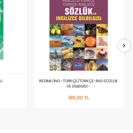
ZU
RESİMLİ İNG.-TÜRKÇE/TÜRKÇE-İNG.SÖZLÜK
VE DİLBİGİSİ -
a Yok
Sepete Ekle
185,00 TL
Adet