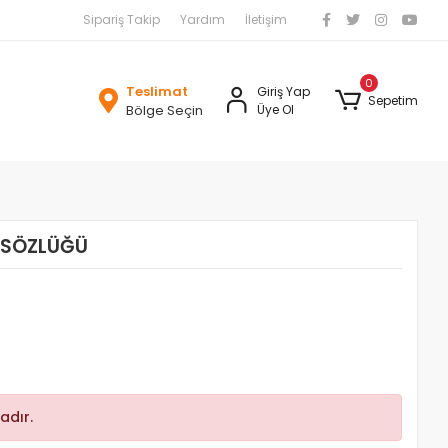
Sipariş Takip
Yardım
İletişim
0
Teslimat
Giriş Yap
Sepetim
Bölge Seçin
Üye Ol
 SÖZLÜĞÜ
adır.