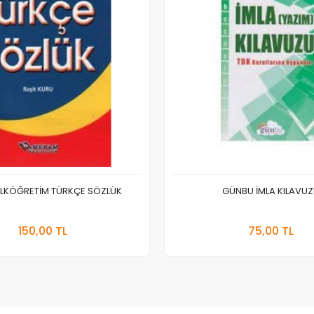
İLKÖĞRETİM TÜRKÇE SÖZLÜK
GÜNBU İMLA KILAVU
Stokta Yok
Stokt
150,00 TL
75,00 TL
Adet
Adet