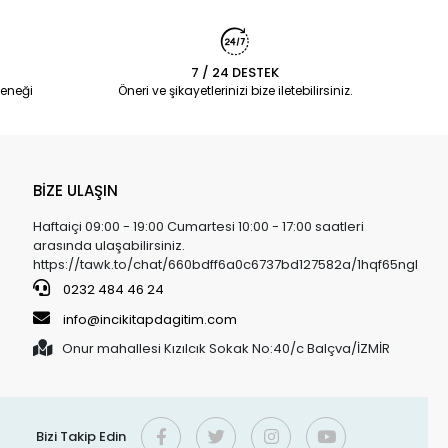
7 / 24 DESTEK
eneği
Öneri ve şikayetlerinizi bize iletebilirsiniz.
BİZE ULAŞIN
Haftaiçi 09:00 - 19:00 Cumartesi 10:00 - 17:00 saatleri
arasında ulaşabilirsiniz.
https://tawk.to/chat/660bdff6a0c6737bd127582a/1hqf65ngl
0232 484 46 24
info@incikitapdagitim.com
Onur mahallesi Kızılcık Sokak No:40/c Balçva/İZMİR
Bizi Takip Edin