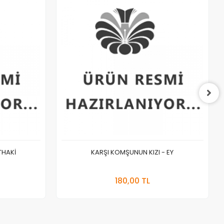
THAKİ
KARŞI KOMŞUNUN KIZI - EY
 Ekle
Stokta Yok
180,00 TL
Adet