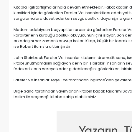
Kitapla ilgili tartışmalar hala devam etmektedir. Fakat kitabı
klasikleri içinde gösterilen Fareler Ve İnsanlarkitabı edebiya
sorgulamalara davet ederken sevgi, dostluk, dayanışma gibi d
Modern edebiyatın başyapıtları arasında gösterilen Fareler Ve İ
karakterlerin kurduğu dostluk okuyucunun içini ısıtıyor. Son dere
arkadaşını her zaman koruyup kollar. Kitap, küçük bir toprak sa
ise Robert Burns'a ait bir şiirdir.
John Steinbeck Fareler Ve İnsanlar kitabının dramatik sonu, ismi
kitabı unutmamasını sağlayan derin bir iz bırakır. İnsanların se
fedakarlıkların nereye kadar gidebileceğini gösterirken; birbir
Fareler Ve İnsanlar Ayşe Ece tarafından İngilizce'den çevrilere
Bilge Sancı tarafından yayımlanan kitabın kapak tasarımı Savaş Çe
teslim ile seçeneği kitaba sahip olabilirsiniz.