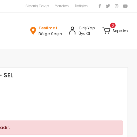
Sipariş Takip
Yardım
İletişim
0
Teslimat
Giriş Yap
Sepetim
Bölge Seçin
Üye Ol
- SEL
adır.