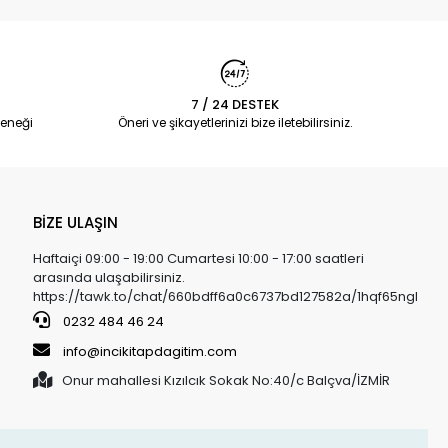
7 / 24 DESTEK
eneği
Öneri ve şikayetlerinizi bize iletebilirsiniz.
BİZE ULAŞIN
Haftaiçi 09:00 - 19:00 Cumartesi 10:00 - 17:00 saatleri
arasında ulaşabilirsiniz.
https://tawk.to/chat/660bdff6a0c6737bd127582a/1hqf65ngl
0232 484 46 24
info@incikitapdagitim.com
Onur mahallesi Kızılcık Sokak No:40/c Balçva/İZMİR