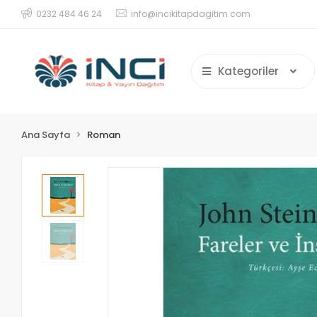
0232 484 46 24
info@incikitapdagitim.com
Kategoriler
Ana Sayfa
Roman