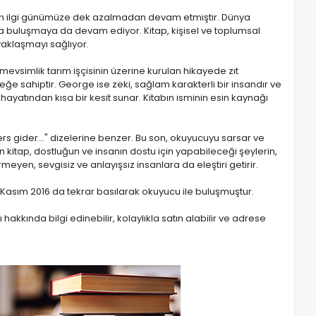
 olan ilgi günümüze dek azalmadan devam etmiştir. Dünya
rla buluşmaya da devam ediyor. Kitap, kişisel ve toplumsal
yaklaşmayı sağlıyor.
mevsimlik tarım işçisinin üzerine kurulan hikayede zıt
reğe sahiptir. George ise zeki, sağlam karakterli bir insandır ve
ayatından kısa bir kesit sunar. Kitabın isminin esin kaynağı
ters gider..." dizelerine benzer. Bu son, okuyucuyu sarsar ve
en kitap, dostluğun ve insanın dostu için yapabileceği şeylerin,
yen, sevgisiz ve anlayışsız insanlara da eleştiri getirir.
ve Kasım 2016 da tekrar basılarak okuyucu ile buluşmuştur.
hakkında bilgi edinebilir, kolaylıkla satın alabilir ve adrese