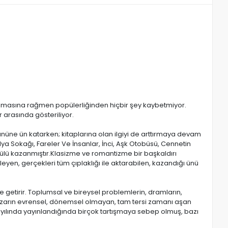
ş olmasına rağmen popülerliğinden hiçbir şey kaybetmiyor.
 arasında gösteriliyor.
nüne ün katarken; kitaplarına olan ilgiyi de arttırmaya devam
lya Sokağı, Fareler Ve İnsanlar, İnci, Aşk Otobüsü, Cennetin
dülü kazanmıştır.Klasizme ve romantizme bir başkaldırı
eyen, gerçekleri tüm çıplaklığı ile aktarabilen, kazandığı ünü
ile getirir. Toplumsal ve bireysel problemlerin, dramların,
 yazarın evrensel, dönemsel olmayan, tam tersi zamanı aşan
7 yılında yayınlandığında birçok tartışmaya sebep olmuş, bazı