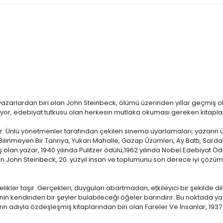
n yazarlardan biri olan John Steinbeck, ölümü üzerinden yıllar geçmi
nuyor, edebiyat tutkusu olan herkesin mutlaka okuması gereken kitaplar
r. Ünlü yönetmenler tarafından çekilen sinema uyarlamaları, yazarın ü
 Bilinmeyen Bir Tanriya, Yukarı Mahalle, Gazap Üzümleri, Ay Battı, Sarda
olan yazar, 1940 yılında Pulitzer ödülü,1962 yılında Nobel Edebiyat Ö
en John Steinbeck, 20. yüzyıl insan ve toplumunu son derece iyi çözüml
elikler taşır. Gerçekleri, duyguları abartmadan, etkileyici bir şekilde d
iminin kendinden bir şeyler bulabileceği öğeler barındırır. Bu noktada
n adıyla özdeşleşmiş kitaplarından biri olan Fareler Ve İnsanlar, 193