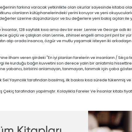
n değerinin farkına varacak yetkinlikte olan okurlar sayesinde kitaba
t tutkunu olanların kütüphanelerindeki yerini koruyor ve yeni okuyucula
eğerler üzerine düşündürüyor ve bu değerlere yeni bakış açıları ile 
nsanlar, 128 sayfalık kısa ama dev bir eser. Lennie ve George adlı iki 
ce güçlü ve çalışkan olan Lennie, zihinsel engelli ama pırıl pırıl bir yü
tın alıp orada insanca, özgür ve mutlu yaşamak isteyen iki arkadaşın h
ne ilham veren şiirdeki "En iyi planları farelerin ve insanların / Sıkça 
vgi ile kurduğu bağın kuvvetini son derece yalın bir anlatımla hissettir
ine yabancı, birbirini anlamayan, tanımayan, tanımak için çaba gösterme
k Sel Yayıncılık tarafından basılmış, ilk baskısı kısa sürede tükenmiş 
kiç tarafından yapılmıştır. Kolaylıkla Fareler Ve İnsanlar kitabı fiyatı 