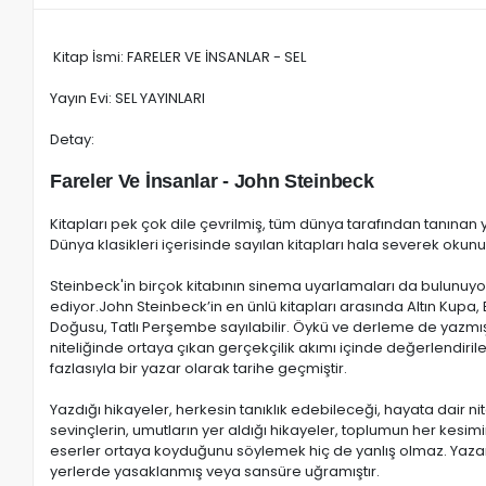
Kitap İsmi: FARELER VE İNSANLAR - SEL
Yayın Evi: SEL YAYINLARI
Detay:
Fareler Ve İnsanlar - John Steinbeck
Kitapları pek çok dile çevrilmiş, tüm dünya tarafından tanına
Dünya klasikleri içerisinde sayılan kitapları hala severek oku
Steinbeck'in birçok kitabının sinema uyarlamaları da bulunuyo
ediyor.John Steinbeck’in en ünlü kitapları arasında Altın Kupa,
Doğusu, Tatlı Perşembe sayılabilir. Öykü ve derleme de yazmış 
niteliğinde ortaya çıkan gerçekçilik akımı içinde değerlendiril
fazlasıyla bir yazar olarak tarihe geçmiştir.
Yazdığı hikayeler, herkesin tanıklık edebileceği, hayata dair nit
sevinçlerin, umutların yer aldığı hikayeler, toplumun her kes
eserler ortaya koyduğunu söylemek hiç de yanlış olmaz. Yazarı
yerlerde yasaklanmış veya sansüre uğramıştır.