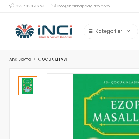
0232 484 46 24
info@incikitapdagitim.com
Kategoriler
Ana Sayfa
ÇOCUK KİTABI