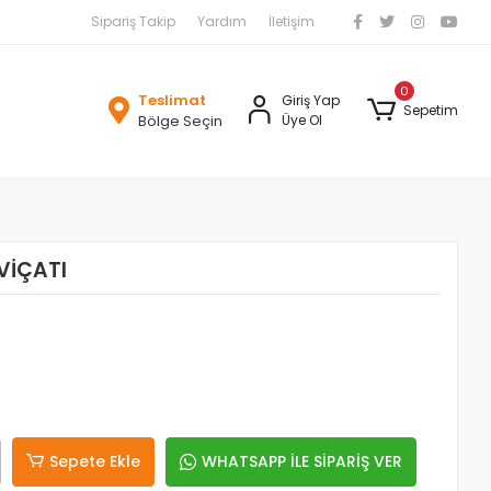
Sipariş Takip
Yardım
İletişim
0
Teslimat
Giriş Yap
Sepetim
Bölge Seçin
Üye Ol
VİÇATI
Sepete Ekle
WHATSAPP İLE SİPARİŞ VER