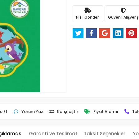
Hızlı Gönderi
Güvenli Alışveriş
e Et
Yorum Yaz
Karşılaştır
Fiyat Alarmı
Tel
çıklaması
Garanti ve Teslimat
Taksit Seçenekleri
Yo