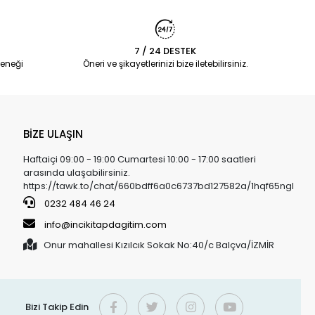
7 / 24 DESTEK
eneği
Öneri ve şikayetlerinizi bize iletebilirsiniz.
BİZE ULAŞIN
Haftaiçi 09:00 - 19:00 Cumartesi 10:00 - 17:00 saatleri
arasında ulaşabilirsiniz.
https://tawk.to/chat/660bdff6a0c6737bd127582a/1hqf65ngl
0232 484 46 24
info@incikitapdagitim.com
Onur mahallesi Kızılcık Sokak No:40/c Balçva/İZMİR
Bizi Takip Edin