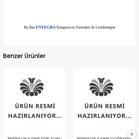
E
Bu İlan
NTEGRA
Entegrasyon Sistemleri ile Listelenmiştir
Benzer Ürünler
PERİSKOP 9.SINIF FİZİK SORU
PERİSKOP 9.SINIF COĞRAFYA