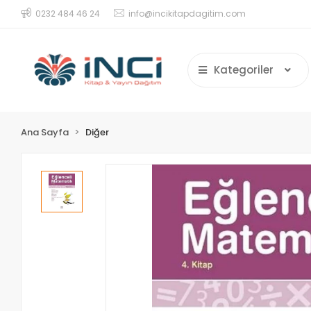
0232 484 46 24
info@incikitapdagitim.com
Kategoriler
Ana Sayfa
Diğer