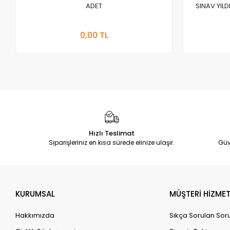
ADET
SINAV YILD
Stokta Yok
0,00 TL
Adet
Hızlı Teslimat
Siparişleriniz en kısa sürede elinize ulaşır.
Güv
KURUMSAL
MÜŞTERİ HİZMET
Hakkımızda
Sıkça Sorulan Sor