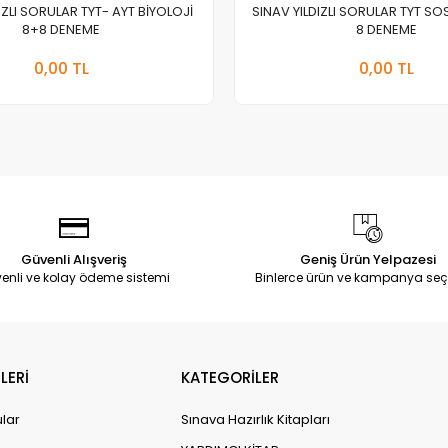
IZLI SORULAR TYT- AYT BİYOLOJİ
SINAV YILDIZLI SORULAR TYT SOS
8+8 DENEME
8 DENEME
Stokta Yok
Stokt
0,00 TL
0,00 TL
Adet
Adet
Güvenli Alışveriş
Geniş Ürün Yelpazesi
enli ve kolay ödeme sistemi
Binlerce ürün ve kampanya seç
LERİ
KATEGORİLER
ular
Sınava Hazırlık Kitapları