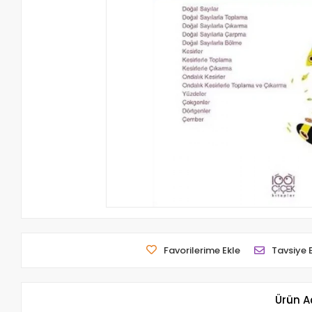
Favorilerime Ekle
Tavsiye 
Ürün A