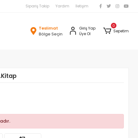
Sipariş Takip
Yardım
İletişim
0
Teslimat
Giriş Yap
Sepetim
Bölge Seçin
Üye Ol
.Kitap
adır.