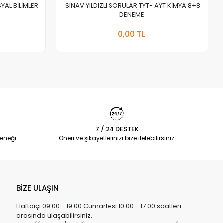
YAL BİLİMLER
SINAV YILDIZLI SORULAR TYT- AYT KİMYA 8+8
DENEME
a Yok
Stokta Yok
0,00 TL
Adet
7 / 24 DESTEK
eneği
Öneri ve şikayetlerinizi bize iletebilirsiniz.
BİZE ULAŞIN
Haftaiçi 09:00 - 19:00 Cumartesi 10:00 - 17:00 saatleri
arasında ulaşabilirsiniz.