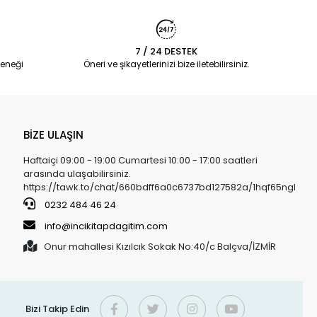
7 / 24 DESTEK
eneği
Öneri ve şikayetlerinizi bize iletebilirsiniz.
BİZE ULAŞIN
Haftaiçi 09:00 - 19:00 Cumartesi 10:00 - 17:00 saatleri
arasında ulaşabilirsiniz.
https://tawk.to/chat/660bdff6a0c6737bd127582a/1hqf65ngl
0232 484 46 24
info@incikitapdagitim.com
Onur mahallesi Kızılcık Sokak No:40/c Balçva/İZMİR
Bizi Takip Edin