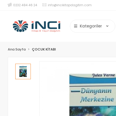
0232 484 46 24
info@incikitapdagitim.com
Kategoriler
Ana Sayfa
ÇOCUK KİTABI