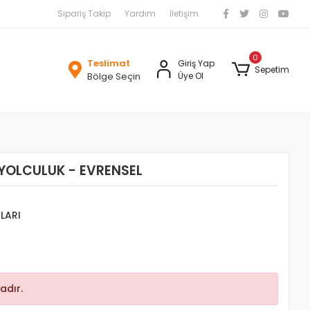
Sipariş Takip
Yardım
İletişim
0
Teslimat
Giriş Yap
Sepetim
Bölge Seçin
Üye Ol
YOLCULUK - EVRENSEL
NLARI
adır.