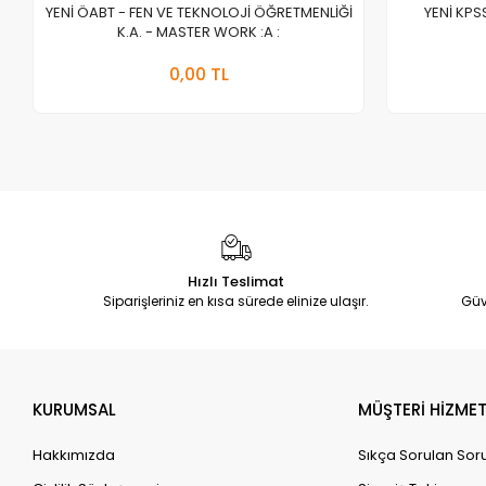
YENİ ÖABT - FEN VE TEKNOLOJİ ÖĞRETMENLİĞİ
YENİ KPS
K.A. - MASTER WORK :A :
Stokta Yok
0,00 TL
Adet
Hızlı Teslimat
Siparişleriniz en kısa sürede elinize ulaşır.
Güv
KURUMSAL
MÜŞTERİ HİZMET
Hakkımızda
Sıkça Sorulan Sor