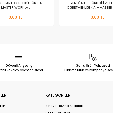
S - TARİH GENEL KÜLTÜR K.A. -
YENİ ÖABT - TÜRK DİLİ VE E
MASTER WORK :A :
ÖĞRETMENLİĞİ K.A. - MASTER 
Stokta Yok
Stokt
0,00 TL
0,00 TL
Adet
Adet
Güvenli Alışveriş
Geniş Ürün Yelpazesi
enli ve kolay ödeme sistemi
Binlerce ürün ve kampanya seç
LERİ
KATEGORİLER
ular
Sınava Hazırlık Kitapları