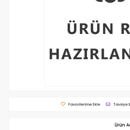
Favorilerime Ekle
Tavsiye 
Ürün A