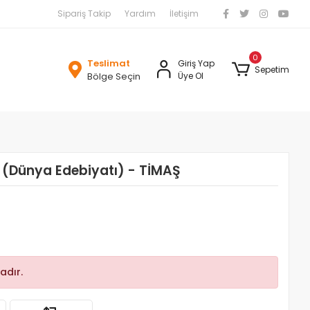
Sipariş Takip
Yardım
İletişim
0
Teslimat
Giriş Yap
Sepetim
Bölge Seçin
Üye Ol
i (Dünya Edebiyatı) - TİMAŞ
adır.