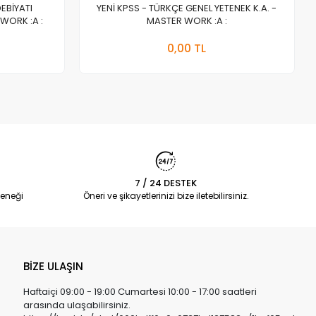
DEBİYATI
YENİ KPSS - TÜRKÇE GENEL YETENEK K.A. -
WORK :A :
MASTER WORK :A :
a Yok
Stokta Yok
0,00 TL
Adet
7 / 24 DESTEK
eneği
Öneri ve şikayetlerinizi bize iletebilirsiniz.
BİZE ULAŞIN
Haftaiçi 09:00 - 19:00 Cumartesi 10:00 - 17:00 saatleri
arasında ulaşabilirsiniz.