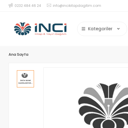
0232 484 46 24
info@incikitapdagitim.com
Kategoriler
Ana Sayfa