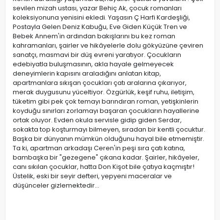
sevilen mizah ustası, yazar Behiç Ak, çocuk romanları
koleksiyonuna yenisini ekledi. Yaşasın Ç Harfi Kardeşliği,
Postayla Gelen Deniz Kabuğu, Eve Giden Küçük Tren ve
Bebek Annem'in ardından bakışlarını bu kez roman
kahramanları, şairler ve hikâyelerle dolu gökyüzüne çeviren
sanatçı, masmavi bir düş evreni yaratıyor. Çocukların
edebiyatla buluşmasının, akla hayale gelmeyecek
deneyimlerin kapısını araladığını anlatan kitap,
apartmanlara sıkışan çocukları çatı aralarına çıkarıyor,
merak duygusunu yüceltiyor. Özgürlük, keşif ruhu, iletişim,
tüketim gibi pek çok temayı barındıran roman, yetişkinlerin
koyduğu sınırları zorlamayı başaran çocukların hayallerine
ortak oluyor. Evden okula servisle gidip giden Serdar,
sokakta top koşturmayı bilmeyen, sıradan bir kentli çocuktur.
Başka bir dünyanın mümkün olduğunu hayal bile etmemiştir.
Ta ki, apartman arkadaşı Ceren'in peşi sıra çatı katına,
bambaşka bir "gezegene" çıkana kadar. Şairler, hikâyeler,
canı sıkılan çocuklar, hatta Don Kişot bile çatıya kaçmıştır!
Üstelik, eski bir seyir defteri, yepyeni maceralar ve
düşünceler gizlemektedir...