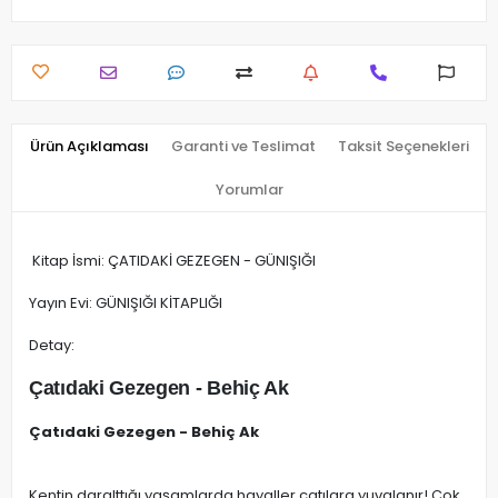
Ürün Açıklaması
Garanti ve Teslimat
Taksit Seçenekleri
Yorumlar
Kitap İsmi: ÇATIDAKİ GEZEGEN - GÜNIŞIĞI
Yayın Evi: GÜNIŞIĞI KİTAPLIĞI
Detay:
Çatıdaki Gezegen - Behiç Ak
Çatıdaki Gezegen - Behiç Ak
Kentin daralttığı yaşamlarda,hayaller çatılara yuvalanır! Çok