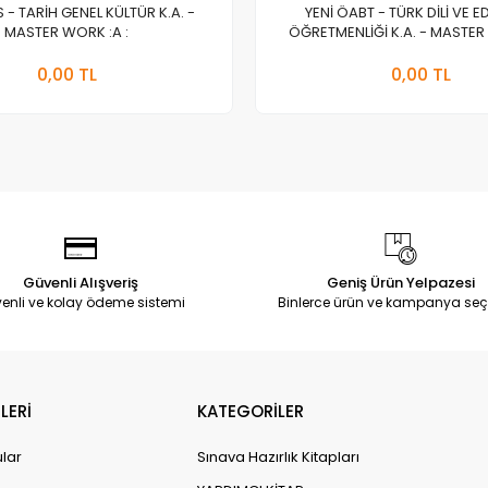
S - TARİH GENEL KÜLTÜR K.A. -
YENİ ÖABT - TÜRK DİLİ VE E
MASTER WORK :A :
ÖĞRETMENLİĞİ K.A. - MASTER 
Stokta Yok
Stokt
0,00 TL
0,00 TL
Adet
Adet
Güvenli Alışveriş
Geniş Ürün Yelpazesi
enli ve kolay ödeme sistemi
Binlerce ürün ve kampanya seç
LERİ
KATEGORİLER
ular
Sınava Hazırlık Kitapları