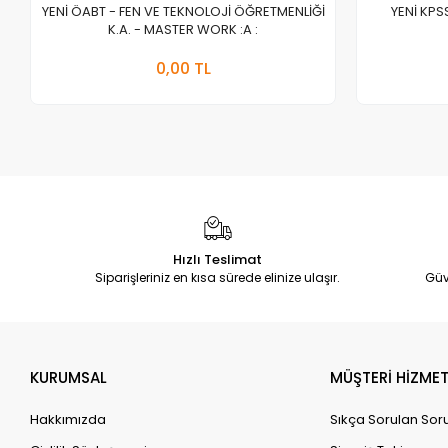
YENİ ÖABT - FEN VE TEKNOLOJİ ÖĞRETMENLİĞİ
YENİ KPS
K.A. - MASTER WORK :A :
Stokta Yok
0,00 TL
Adet
Hızlı Teslimat
Siparişleriniz en kısa sürede elinize ulaşır.
Güv
KURUMSAL
MÜŞTERİ HİZMET
Hakkımızda
Sıkça Sorulan Sor