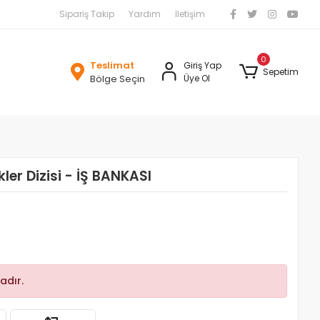
Sipariş Takip
Yardım
İletişim
0
Teslimat
Giriş Yap
Sepetim
Bölge Seçin
Üye Ol
ler Dizisi - İŞ BANKASI
adır.