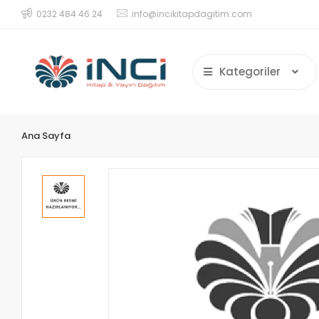
0232 484 46 24
info@incikitapdagitim.com
Kategoriler
Ana Sayfa