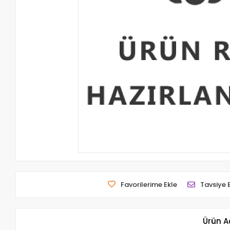
Favorilerime Ekle
Tavsiye 
Ürün A