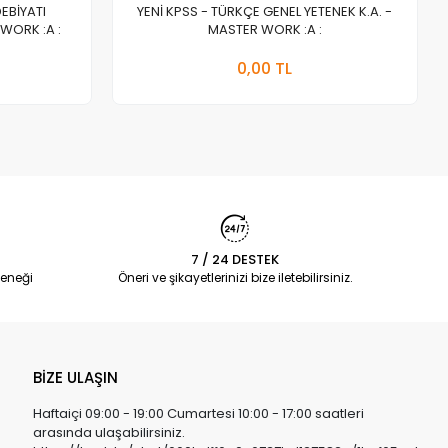
DEBİYATI
YENİ KPSS - TÜRKÇE GENEL YETENEK K.A. -
WORK :A :
MASTER WORK :A :
a Yok
Stokta Yok
0,00 TL
Adet
7 / 24 DESTEK
eneği
Öneri ve şikayetlerinizi bize iletebilirsiniz.
BİZE ULAŞIN
Haftaiçi 09:00 - 19:00 Cumartesi 10:00 - 17:00 saatleri
arasında ulaşabilirsiniz.